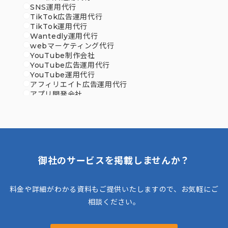
SNS運用代行
TikTok広告運用代行
TikTok運用代行
Wantedly運用代行
webマーケティング代行
YouTube制作会社
YouTube広告運用代行
YouTube運用代行
アフィリエイト広告運用代行
アプリ開発会社
イベント企画会社
イラスト制作会社
インサイドセールス代行
インフルエンサーマーケティング会社
ウェビナー運営代行
オウンドメディア制作会社
御社のサービスを掲載しませんか？
オウンドメディア運用代行
オンラインアシスタント
コールセンター代行
料金や詳細がわかる資料もご提供いたしますので、お気軽にご
システム開発会社
テレアポ代行
相談ください。
データ入力代行
ノベルティ制作会社