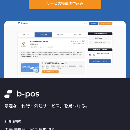
パンフレット制作会社
サービス掲載の申込み
ファクタリングサービス
フォーム営業代行
ヘルプデスク代行
ホームページ制作会社
ポスティング代行
マニュアル作成代行
メルマガ代行
リスティング広告運用代行
事務代行
事務局代行
人材紹介会社
会社設立代行
健康診断代行
労務代行
動画制作会社
商標登録代行
営業代行
外注活用の実態調査
年末調整代行
最適な「代行・外注サービス」を見つける。
広告運用代行
広報代行
利用規約
情シス代行
手紙営業代行
広告掲載サービス利用規約