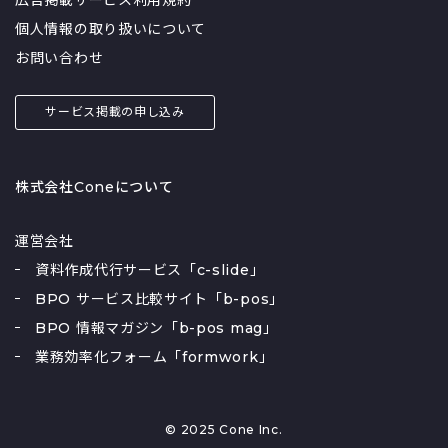
振込代行サービス
個人情報の取り扱いについて
採用代行（RPO）
書類作成代行
お問い合わせ
書類保管サービス
決済代行
法務アウトソーシング
サービス掲載の申し込み
物流代行
発送代行
研修代行
福利厚生代行
株式会社Coneについて
経理代行
給与計算代行
翻訳代行
運営会社
補助金申請代行
資料作成代行サービス「c-slide」
記事作成代行
記事広告媒体
BPO サービス比較サイト「b-pos」
記帳代行
BPO 情報マガジン「b-pos mag」
調査会社
請求代行
業務効率化フォーム「formwork」
資料作成代行
退職代行
集客代行
集金代行
© 2025 Cone Inc.