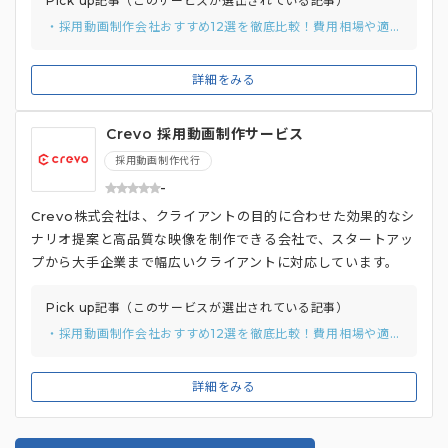
集、取材、撮影、執筆など、幅広いサービスを提供していま
Pick up記事（このサービスが選出されている記事）
す。 特に、インタビュー動画制作において、取材施設の選定
・採用動画制作会社おすすめ12選を徹底比較！費用相場や適切な選び方まで解説
から撮影、執筆、校正までをワンストップで行う体制を整えて
います。年間500人以上のインタビューを手がけるプロフェッ
詳細をみる
ショナル集団として、クライアントの価値発掘と言語化をサポ
ートしています。
Crevo 採用動画制作サービス
採用動画制作代行
-
Crevo株式会社は、クライアントの目的に合わせた効果的なシ
ナリオ提案と高品質な映像を制作できる会社で、スタートアッ
プから大手企業まで幅広いクライアントに対応しています。
動画制作の事前ヒアリングを重視し、クライアントの採用戦略
を十分に理解した上で、最適なシナリオを提案するため、企業
Pick up記事（このサービスが選出されている記事）
の魅力や職場の特徴を効果的に伝える事ができ、優秀な人材の
・採用動画制作会社おすすめ12選を徹底比較！費用相場や適切な選び方まで解説
獲得につながる動画を制作しています。 また、Crevoは多言
語対応も可能で、ナレーションやテロップの翻訳サービスも提
詳細をみる
供しているため、グローバル人材の採用を目指す企業や、多国
籍の従業員を抱える企業にも対応できる柔軟性を持っていま
す。