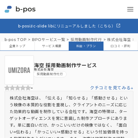
b-posはc-slide libにリニューアルしました（こちら）
b-pos TOP
BPOサービス一覧
採用動画制作代行
株式会社海空
「
企業トップ
サービス概要
料金・プラン
口コミ・評判
海空 採用動画制作サービス
株式会社海空
採用動画制作代行
-
クチコミを見てみる↓
株式会社海空は、「伝える」「知らせる」「感動させる」とい
う映像の本質的な役割を重視し、クライアントのニーズに応じ
た効果的な動画を制作している会社です。海空の特徴は、ター
ゲットオーディエンスを常に意識した制作アプローチにありま
す。単に面白いだけ、かっこいいだけの映像ではなく、「面白
い+伝わる」「かっこいい+感動させる」という付加価値を持っ