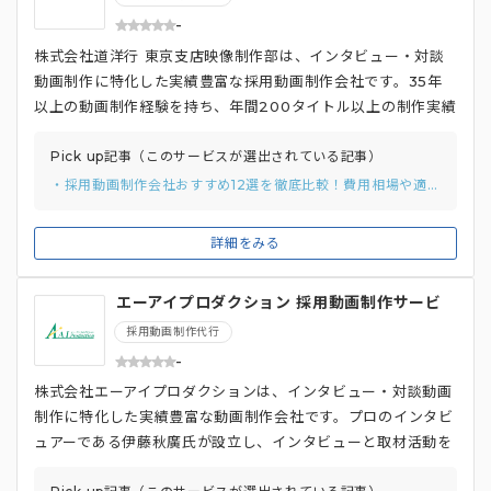
-
株式会社道洋行 東京支店映像制作部は、インタビュー・対談
動画制作に特化した実績豊富な採用動画制作会社です。35年
以上の動画制作経験を持ち、年間200タイトル以上の制作実績
を誇ります。企業のPR、販促、プロモーションのためのイン
タビュー動画制作はもちろん、採用動画や会社紹介動画、経営
Pick up記事（このサービスが選出されている記事）
者・社員の声、顧客の声など、様々な目的に合わせたインタビ
・採用動画制作会社おすすめ12選を徹底比較！費用相場や適切な選び方まで解説
ュー動画を制作する事が可能です。 IndeedやREDsなどの大
手企業の制作実績があり、クライアントのニーズに合わせた高
詳細をみる
品質な動画を提供しています。また、企画の段階から完成ま
で、ワンストップで対応できることも強みです。
エーアイプロダクション 採用動画制作サービ
ス
採用動画制作代行
-
株式会社エーアイプロダクションは、インタビュー・対談動画
制作に特化した実績豊富な動画制作会社です。プロのインタビ
ュアーである伊藤秋廣氏が設立し、インタビューと取材活動を
強みとしています。各種出版物やウェブコンテンツの企画、編