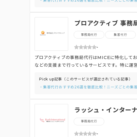
・集客代行おすすめ26選を徹底比較！ニーズごとの集
画などは自社で行い、それ以外のノンコア業務の
です。
プロアクティブ 事務
事務局代行
集客代行
-
プロアクティブの事務局代行はMICEに特化して
などの支援まで行っているサービスです。特に運
行」「参加費決済」といった支援を提供していま
Pick up記事（このサービスが選出されている記事）
援も行っており学術集会のWeb開催の為にライ
・集客代行おすすめ26選を徹底比較！ニーズごとの集
しています。
ラッシュ・インターナ
事務局代行
-