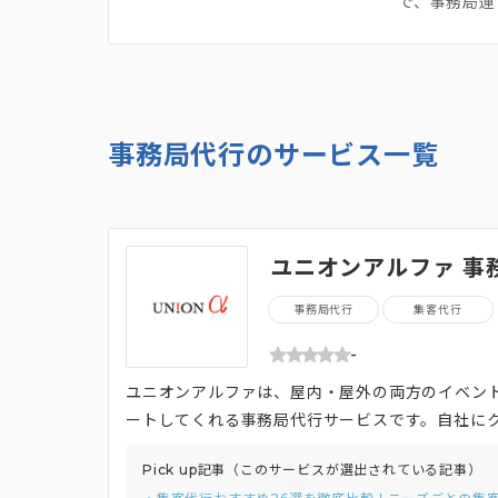
で、事務局運
事務局代行のサービス一覧
ユニオンアルファ 事
事務局代行
集客代行
-
ユニオンアルファは、屋内・屋外の両方のイベン
ートしてくれる事務局代行サービスです。自社に
ン、パース作成、 映像制作などのクリエイティブ
Pick up記事（このサービスが選出されている記事）
イベントをはじめ多数の全国での支援実績を誇り