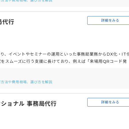
客方法や費用相場、選び方を解説
みを依頼し、事務局運営に必要な工数を削減するといった依頼も可
詳細をみる
局代行
おり、イベントやセミナーの運用といった事務局業務からDX化・IT
営をスムーズに行う支援に長けており、例えば「来場用QRコード発
す。また、開催の際に現地開催だけでなく、オンラインでの開催の
ブストリーミング配信、オンデマンドストリーミング配信などにも対
客方法や費用相場、選び方を解説
詳細をみる
ショナル 事務局代行