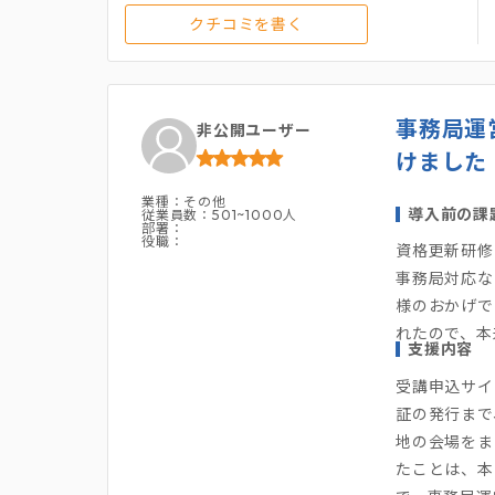
クチコミを書く
事務局運
非公開ユーザー
けました
業種：その他
導入前の課
従業員数：501~1000人
部署：
役職：
資格更新研修
事務局対応な
様のおかげで
れたので、本
支援内容
受講申込サイ
証の発行まで
地の会場をま
たことは、本