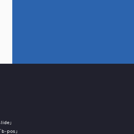
ide」
b-pos」