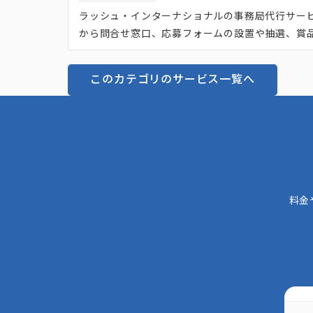
ラッシュ・インターナショナルの事務局代行サー
から問合せ窓口、応募フォームの設置や抽選、賞
NS運用やWebサイト制作・運用、コールセンタ
のため、キャンペーン事務局における受付業務、
このカテゴリのサービス一覧へ
げ・部分的な依頼のどちらにも対応しているので
能です。
料金