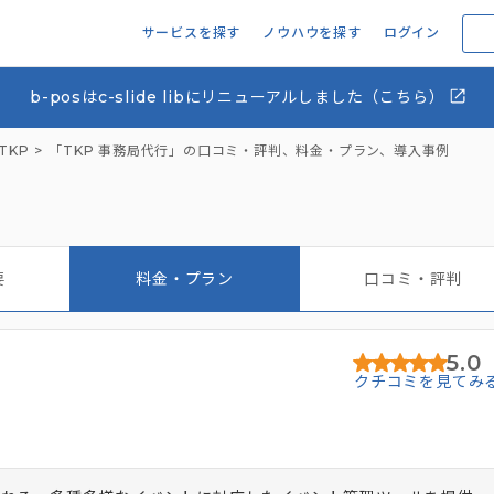
サービスを探す
ノウハウを探す
ログイン
b-posはc-slide libにリニューアルしました（こちら）
TKP
「TKP 事務局代行」の口コミ・評判、料金・プラン、導入事例
要
料金・プラン
口コミ・評判
5.0
クチコミを見てみ