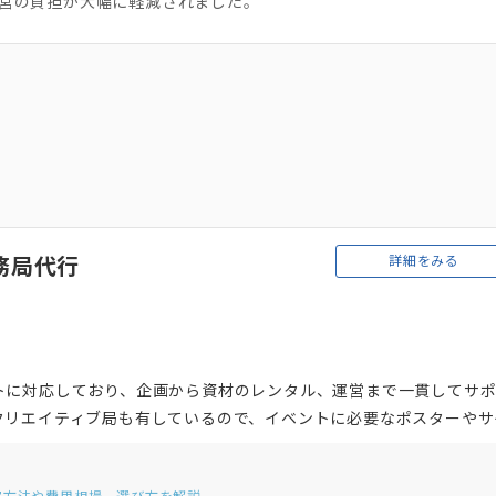
営の負担が大幅に軽減されました。
詳細をみる
務局代行
トに対応しており、企画から資材のレンタル、運営まで一貫してサ
クリエイティブ局も有しているので、イベントに必要なポスターやサ
にも対応可能です。これまでマラソン大会、eスポーツなどの自主企
ます。面倒な「会場手配・申請」業務も依頼することができるので、