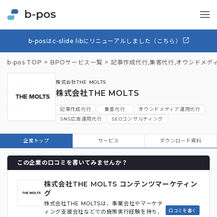
b-posはc-slide libにリニューアルしました（こちら）
b-pos TOP
BPOサービス一覧
記事作成代行
,
集客代行
,
オウンドメデ
株式会社THE MOLTS
株式会社THE MOLTS
記事作成代行
集客代行
オウンドメディア運用代行
SNS広告運用代行
SEOコンサルティング
企業トップ
サービス
ダウンロード資料
この企業の口コミを書いてみませんか？
株式会社THE MOLTS コンテンツマーケティン
グ
株式会社THE MOLTSは、事業会社やマーケテ
口コミを書く
ィング支援会社などでの施策実行経験を持ち、