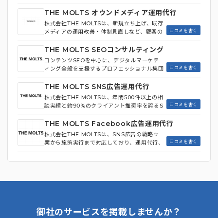
様々な専門分野に対応可能なプロフェッショナ
ルのコンサルタントを擁しており、戦略立案フ
THE MOLTS オウンドメディア運用代行
ェーズや施策実行フェーズなど、それぞれのク
株式会社THE MOLTSは、新規立ち上げ、既存
ライアントの状況に合わせてそのフェーズを得
口コミを書く
メディアの運用改善・体制見直しなど、顧客の
意とするコンサルタントをアサインします。
状況に応じた柔軟なサポートを提供していま
また、それぞれのコンサルタントに対し、自ら
す。オウンドメディアの担当者がいるが外部の
THE MOLTS SEOコンサルティング
の収支を組み立てる「独立採算制」を採用する
知見を取り入れたい企業に対し、定期的なアド
コンテンツSEOを中心に、デジタルマーケテ
ことにより、各メンバーに求められる「当たり
バイスや相談に応じる**「アドバイザー支援」
口コミを書く
ィング全般を支援するプロフェッショナル集団
前」の水準を高く保ち、クラアントと同じ目線
ではスポットから定例会形式まで柔軟に対応**
です。同社の特徴は、**戦略立案から実行まで
で事業を見ることができる力を養っています。
しています。 また、**インハウス化支援では
を一貫してサポートする体制にあり、特にオウ
THE MOLTS SNS広告運用代行
体制化構築を支援しつつ、メンバー向けのトレ
ンドメディアの運用支援やインハウス化支援に
株式会社THE MOLTSは、年間500件以上の相
ーニングも受けられる**ため、オウンドメディ
強み**を持っています。 経験豊富なコンサル
口コミを書く
談実績と約90%のクライアント推奨率を誇るS
アの運用体制を強化したい企業におすすめで
タントが在籍しており、クライアントの課題に
NS広告代理店です。SNS広告だけでなく、リ
す。
応じて最適な人員をアサインすることで、高い
スティング広告やディスプレイ広告を含むデジ
THE MOLTS Facebook広告運用代行
成果を実現。また、同社はアウトバウンド営業
タルマーケティング全体を考慮した戦略策定と
株式会社THE MOLTSは、SNS広告の戦略立
を行わず、SEO対策や口コミのみで多くの集
広告運用サポート、LP制作やサイトリニュー
口コミを書く
案から施策実行まで対応しており、運用代行、
客を実現しており、クライアントからの信頼の
アルといった制作業務まで、包括的なサービス
コンサルティング、組織構築など、その領域を
高さがうかがえます。 実際に、クライアント
を提供。 顧客の事業内容や課題を深く理解し
専門とするプロフェッショナルが総合的に支援
の平均継続期間が1年以上であることからも、
たうえで、最適な戦略を提案し、実行までを支
するサービスを提供しています。 企業と同じ
提供するサービスの質の高さが証明されていま
援しています。**デジタルマーケティングに関
目線で事業全体を俯瞰することで、SNS広告
す。THE MOLTSは、成果にコミットするSE
する幅広い領域のプロフェッショナルが在籍し
をどう活用すれば成果に結び付くかを本質的に
Oコンサルティング会社として、多くの企業か
ており、事業全体を俯瞰した最適なマーケティ
見極め、さらに他領域での取り組み、周辺組織
ら支持を受けています。
ング戦略を立案する広告代理店**です。
との連携、事業開発などにも踏み込んだ提案を
実施し、成果を最大化しています。 また、広
御社のサービスを掲載しませんか？
告は配信して終わりではなく、結果を見ながら