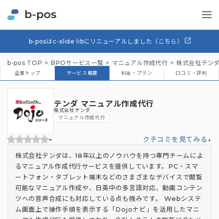
b-posはc-slide libにリニューアルしました（こちら）
b-pos TOP
BPOサービス一覧
マニュアル作成代行
株式会社テン
企業トップ
サービス概要
料金・プラン
口コミ・評判
テンダ マニュアル作成代行
株式会社テンダ
マニュアル作成代行
-
クチコミを見てみる↓
株式会社テンダは、18年以上のノウハウを持つ専門チームによ
るマニュアル作成代行サービスを提供しています。PC・スマ
ートフォン・タブレット端末などのさまざまなデバイスで閲覧
可能なマニュアル作成や、日英中の多言語対応、動画コンテン
ツへの音声合成にも対応している点も強みです。 Webシステ
ム画面上で操作手順を表示する「Dojoナビ」を活用したマニ