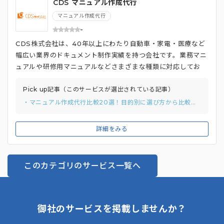
CDS マニュアル作成代行
しています。
マニュアル作成代行
-
CDS株式会社は、40年以上にわたり自動車・家電・医療など
幅広い業界のドキュメント制作実績を持つ会社です。業務マニ
ュアルや研修用マニュアルなどさまざまな種類に対応してお
り、BtoB・BtoC両方のノウハウを活かしたマニュアル作成
が可能です。 FAロボットソリューション事業とデジタルソリ
Pick up記事（このサービスが選出されている記事）
ューション事業を展開するグループ企業として、製造現場の最
・マニュアル作成代行比較20選！目的別に選び方から比較ポイントまでご紹介。
前線に関する知識を活かせる点も強みです。ヒアリングから多
言語翻訳、納品後のアフターフォローまでをワンストップで対
詳細をみる
応。文章や図解だけでなく、3DCGや動画など多様な表現方法
で「伝わる」マニュアル作りをサポートしています。
このカテゴリのサービス一覧へ
御社のサービスを掲載しませんか？