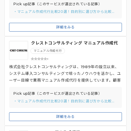
画撮影までを代行しています。 業務プロセスや作業手順の可
Pick up記事（このサービスが選出されている記事）
視化・標準化などを支援するコンサルティングサービスも提供
・マニュアル作成代行比較20選！目的別に選び方から比較ポイントまでご紹介。
しており、企業のリーンオペレーション実現をサポート。「マ
ニュアリスト養成講座」では、マニュアル活用を社内推進する
詳細をみる
ために必要なスキルを育成します。顧客の状況や課題に合わせ
て柔軟にサービスをアレンジする、オーダーメイド型のサービ
クレストコンサルティング マニュアル作成代
スを提供している点も魅力です。
行
マニュアル作成代行
-
株式会社クレストコンサルティングは、1989年の設立以来、
システム導入コンサルティングで培ったノウハウを活かし、ユ
ーザー目線で業務マニュアル作成代行を提供しています。顧客
の業務内容や要望を丁寧にヒアリングし、的確な設計から作
成、納品までを一貫して行います。 コンプライアンスマニュ
Pick up記事（このサービスが選出されている記事）
アル・災害対策マニュアルといった全社共通マニュアルから、
・マニュアル作成代行比較20選！目的別に選び方から比較ポイントまでご紹介。
販売・営業、人事管理といった部門別マニュアル、金融や不動
産といった業界別マニュアルまで、幅広く対応。100ページ相
詳細をみる
当であれば2か月程度で新規作成可能です。マニュアル作成だ
けでなく、マニュアル整備のためのコンサルティングにも対応