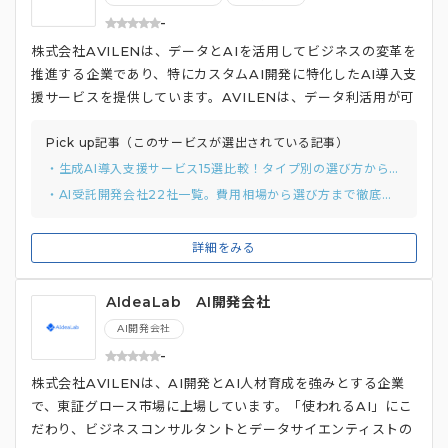
-
株式会社AVILENは、データとAIを活用してビジネスの変革を
推進する企業であり、特にカスタムAI開発に特化したAI導入支
援サービスを提供しています。AVILENは、データ利活用が可
能な組織の構築を目指し、AI技術の企画、開発、導入を通じて
事業成長を実現することに注力しています。 約800社に対し
Pick up記事（このサービスが選出されている記事）
て支援実績があるため、多様な業界でのニーズに応じたソリュ
・生成AI導入支援サービス15選比較！タイプ別の選び方から費用相場まで解説
ーションを提供しています。具体的には、AI技術の実装サービ
・AI受託開発会社22社一覧。費用相場から選び方まで徹底解説
スを通じて企業が直面する課題を解決し、事業成長を促進しま
す。また、デジタル組織開発サービスでは、データを効果的に
詳細をみる
活用できる組織の構築をサポートし、持続可能な成長基盤を形
成します。 さらに、AVILENはD&A戦略コンサルティングサ
AIdeaLab AI開発会社
ービスも展開しており、AI技術の実装とデジタル組織開発を融
合させたデータ利活用戦略によって経営の変革を支援します。
AI開発会社
これにより、クライアント企業は市場競争力を高めるととも
-
に、効率的な業務運営が可能となります。
株式会社AVILENは、AI開発とAI人材育成を強みとする企業
で、東証グロース市場に上場しています。「使われるAI」にこ
だわり、ビジネスコンサルタントとデータサイエンティストの