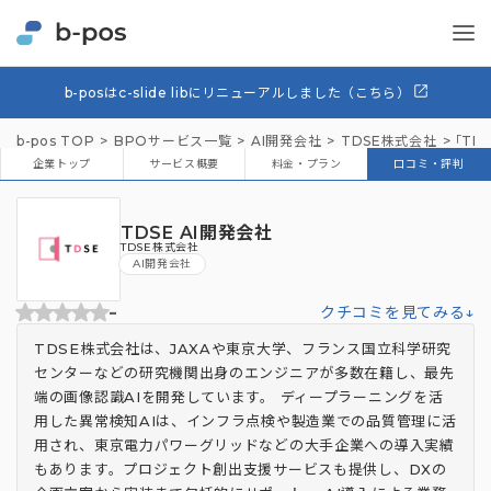
b-posはc-slide libにリニューアルしました（こちら）
b-pos TOP
BPOサービス一覧
AI開発会社
TDSE株式会社
「TD
企業トップ
サービス概要
料金・プラン
口コミ・評判
TDSE AI開発会社
TDSE株式会社
AI開発会社
-
クチコミを見てみる↓
TDSE株式会社は、JAXAや東京大学、フランス国立科学研究
センターなどの研究機関出身のエンジニアが多数在籍し、最先
端の画像認識AIを開発しています。 ディープラーニングを活
用した異常検知AIは、インフラ点検や製造業での品質管理に活
用され、東京電力パワーグリッドなどの大手企業への導入実績
もあります。プロジェクト創出支援サービスも提供し、DXの