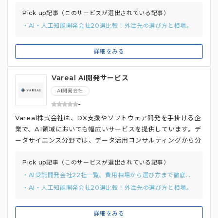
専任チームが一貫して開発をサポートします。 AI開発のみな
らず、700社以上の企業に対し、内製化支援やE資格講座の提
Pick up記事（このサービスが選出されている記事）
供を行い、AI人材の育成にも注力しているのも特徴です。 ま
・AI・人工知能開発会社20選比較！外注先の選び方と相場。
た、ChatGPTの導入支援にも対応し、企業が生成AIを活用し
て業務効率化や新たなビジネス価値を創出できるよう支援しま
詳細をみる
す。
Vareal AI開発サービス
AI開発会社
-
Vareal株式会社は、DX支援やソフトウェア開発を手掛ける企
業で、AI領域においても幅広いサービスを提供しています。デ
ータサイエンス分野では、データ活用コンサルティングから分
析支援までを一貫して実施。 AI開発では、パーソナライズ、
購買予測、異常検知、画像認識、音声認識など、多様なニーズ
Pick up記事（このサービスが選出されている記事）
に対応可能です。AI関連サービスとして、データ活用と機械学
・AI受託開発会社22社一覧。費用相場から選び方まで徹底解説
習を用いたビジネスの深化も支援。 埼玉医科大学や北海道大
・AI・人工知能開発会社20選比較！外注先の選び方と相場。
学などの研究機関との共同プロジェクト実績もあり、医療分野
のAI活用にも強みを持っています。
詳細をみる