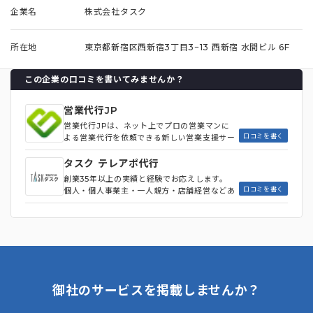
企業名
株式会社タスク
所在地
東京都新宿区西新宿3丁目3−13 西新宿 水間ビル 6F
この企業の口コミを書いてみませんか？
営業代行JP
営業代行JPは、ネット上でプロの営業マンに
口コミを書く
よる営業代行を依頼できる新しい営業支援サー
ビスです。展示会営業、問い合わせフォームの
送信代行、電話営業を主力とし、リモート商談
タスク テレアポ代行
や訪問営業、飛び込み訪問、手紙営業代行（代
創業35年以上の実績と経験でお応えします。
筆）、催事販売など、商材に合わせた最適なプ
口コミを書く
個人・個人事業主・一人親方・店舗経営などあ
ランを提案しています。
らゆる業種のお客様にご利用いただいておりま
す。
御社のサービスを掲載しませんか？