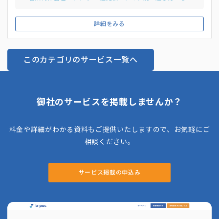
ービスを展開しており、実績あるミュージシャンがクライアン
トのニーズに応じた楽曲を提供します。また、電話自動応答ガ
詳細をみる
イダンスや動画ナレーション、アプリ＆ゲーム用音源・音声制
作を高品質かつリーズナブルな価格で提供しています。 さら
に、PR動画制作やPV制作、ライブ配信サポートなども手がけ
このカテゴリのサービス一覧へ
ており、音楽と映像を融合させたコンテンツ制作にも対応して
おり、バーチャルプロダクションや3DCG制作、モーションキ
ャプチャー技術を活用した、リアルとバーチャルを組み合わせ
た新しいエンターテインメント体験を提供しています。
御社のサービスを掲載しませんか？
料金や詳細がわかる資料もご提供いたしますので、お気軽にご
相談ください。
サービス掲載の申込み