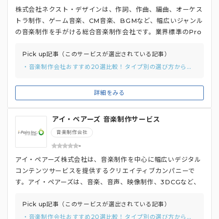
トラックは累計30万枚以上を記録しており、業界内から高い
株式会社ネクスト・デザインは、作詞、作曲、編曲、オーケス
評価を受けています。
トラ制作、ゲーム音楽、CM音楽、BGMなど、幅広いジャンル
の音楽制作を手がける総合音楽制作会社です。業界標準のPro
tools HD Ultimateなど高性能な音響機器を使用し、商業音
楽と同等のクオリティを実現しています。ネクスト・デザイン
Pick up記事（このサービスが選出されている記事）
は、最先端の音響技術を駆使したプログラミングよるオーケス
・音楽制作会社おすすめ20選比較！タイプ別の選び方から比較ポイントまでご紹介。
トラ曲の制作を強みとしており、交響楽団の生演奏と比較して
も遜色ないクオリティでオリジナル曲を制作することができま
詳細をみる
す。 実績としては、NHKやSONYなどの大手企業に加えて、
某有名ゲームの楽曲制作やアイドルの楽曲制作まで、多岐にわ
アイ・ペアーズ 音楽制作サービス
たって楽曲を提供しています。 また、著作権フリーの楽曲提
供も特徴の一つです。制作した楽曲の著作権はクライアントに
音楽制作会社
帰属するため、制作後の使用料は発生しないため、クライアン
-
トは自由に楽曲を使用し収益化することができます。
アイ・ペアーズ株式会社は、音楽制作を中心に幅広いデジタル
コンテンツサービスを提供するクリエイティブカンパニーで
す。アイ・ペアーズは、音楽、音声、映像制作、3DCGなど、
多様なコンテンツ制作に対応しており、特に音楽制作において
はCMソングやBGM、アーティスト向け楽曲などを手がけてい
Pick up記事（このサービスが選出されている記事）
ます。 アイ・ペアーズでは、完全オーダーメイドの音楽制作サ
・音楽制作会社おすすめ20選比較！タイプ別の選び方から比較ポイントまでご紹介。