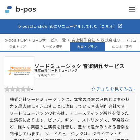
b-posはc-slide libにリニューアルしました（こちら）
b-pos TOP
BPOサービス一覧
音楽制作会社
株式会社ソードミュ
企業トップ
サービス概要
料金・プラン
口コミ・評判
ソードミュージック 音楽制作サービス
株式会社ソードミュージック
音楽制作会社
-
クチコミを見てみる↓
株式会社ソードミュージックは、本物の楽器の音色と演奏の魅
力を最大限に引き出すことに注目している音楽制作会社です。
ソードミュージックの強みは、アコースティック楽器を使った
生演奏にあります。ピアノ、ギター、ストリングス、管楽器な
ど、様々な楽器の生演奏を録音し、豊かで温かみのある音楽を
制作しています。 ソードミュージックは、クライアントのニ