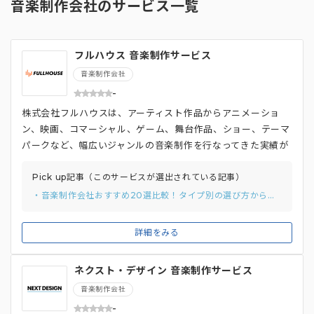
音楽制作会社のサービス一覧
フルハウス 音楽制作サービス
音楽制作会社
-
株式会社フルハウスは、アーティスト作品からアニメーショ
ン、映画、コマーシャル、ゲーム、舞台作品、ショー、テーマ
パークなど、幅広いジャンルの音楽制作を行なってきた実績が
ある音楽制作会社です。音楽とサウンドのプロフェッショナル
が多数在籍しており、クライアントの目的や狙いを理解した上
Pick up記事（このサービスが選出されている記事）
で最適な楽曲を制作することが可能です。 フルハウスでは、D
・音楽制作会社おすすめ20選比較！タイプ別の選び方から比較ポイントまでご紹介。
TMを用いた低価格制作から、本物のバンドやオーケストラに
よる高品質な演奏まで、予算に応じた多様な制作方法を提供し
詳細をみる
ています。自社スタジオを所有しているため、高品質な録音と
仕上げが可能で、多様なジャンルの音楽制作に対応することが
ネクスト・デザイン 音楽制作サービス
できます。 さらに、オリコンやビルボードなどの音楽チャー
トでの1位獲得はもちろん、10位圏内の作品も多数あり、受賞
音楽制作会社
歴も多数あります。また、音楽とサウンドを担当したサウンド
-