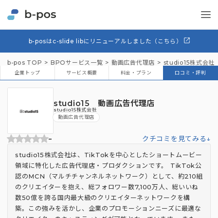
b-posはc-slide libにリニューアルしました（こちら）
b-pos TOP
BPOサービス一覧
動画広告代理店
studio15株式会社
企業トップ
サービス概要
料金・プラン
口コミ・評判
studio15 動画広告代理店
studio15株式会社
動画広告代理店
-
クチコミを見てみる↓
studio15株式会社は、TikTokを中心としたショートムービー
領域に特化した広告代理店・プロダクションです。 TikTok公
認のMCN（マルチチャンネルネットワーク）として、約210組
のクリエイターを抱え、総フォロワー数7,100万人、総いいね
数50億を誇る国内最大級のクリエイターネットワークを構
築。この強みを活かし、企業のプロモーションニーズに最適な