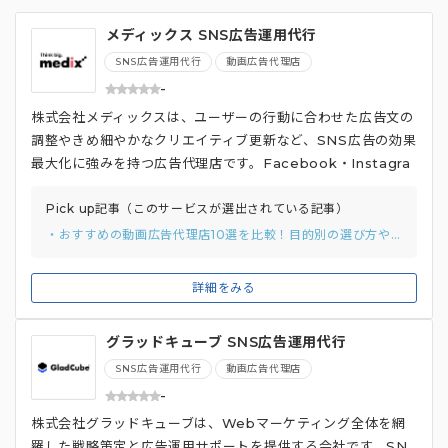
メディックス SNS広告運用代行
SNS広告運用代行
動画広告代理店
-
株式会社メディックスは、ユーザーの行動に合わせた広告文の
調整やきめ細やかなクリエイティブ更新など、SNS広告の効果
最大化に強みを持つ広告代理店です。Facebook・Instagra
m・LINE・X（旧Twitter）など、各SNSの特性に最適化さ
れた広告展開を提案し、顧客のビジネス拡大を支援。 豊富な
Pick up記事（このサービスが選出されている記事）
ユーザーデータを活用したターゲティング設定とクリエイティ
・おすすめの動画広告代理店10選を比較！目的別の選び方や費用相場を徹底解説
ブ提案を専門スタッフが行うことで、効果的な広告配信を実現
しています。顧客の状況に合わせて、SNS広告のメニューや料
詳細をみる
金プランを柔軟に提案してくれる点も魅力。**LINEやMetaな
どのパートナー企業からも認定代理店として認められており、
グラッドキューブ SNS広告運用代行
デジタルマーケティングの専門性の高さも強み**です。
SNS広告運用代行
動画広告代理店
-
株式会社グラッドキューブは、Webマーケティング全体を網
羅した戦略策定と広告運用サポートを提供する会社です。SN