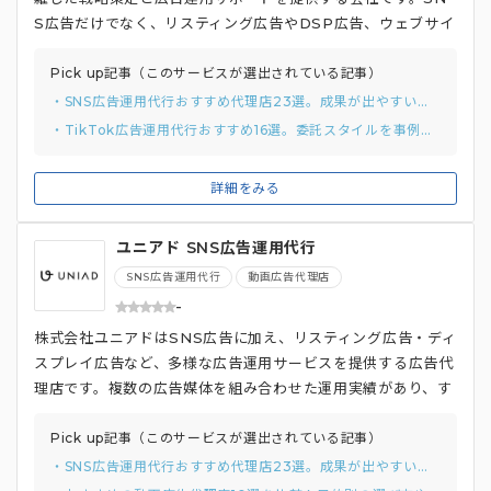
S広告だけでなく、リスティング広告やDSP広告、ウェブサイ
ト解析・改善ツール「SiTest」なども活用し、多角的な視点
からの戦略立案を得意としています。 Webサイト制作やラン
Pick up記事（このサービスが選出されている記事）
ディングページ最適化（LPO）のコンサルティングも行なって
・SNS広告運用代行おすすめ代理店23選。成果が出やすい外注費や失敗しない比較ポイント
おり、**広告からWebサイト改善まで、総合的なウェブマーケ
・TikTok広告運用代行おすすめ16選。委託スタイルを事例から分類して紹介
ティング支援が可能**です。集客・成約」・解析の3つの要素
を統合的に捉え、全体的な視点でマーケティング戦略を立案・
詳細をみる
実行してくれる点も強み。Google Premier Partner Awar
ds 5期連続受賞、FacebookやX （旧Twitter）の正規代理
ユニアド SNS広告運用代行
店として認定されています。
SNS広告運用代行
動画広告代理店
-
株式会社ユニアドはSNS広告に加え、リスティング広告・ディ
スプレイ広告など、多様な広告運用サービスを提供する広告代
理店です。複数の広告媒体を組み合わせた運用実績があり、す
べての広告を一括で依頼できます。 **大手企業や官公庁を含む
196業種の運用実績とノウハウを活かし、顧客のビジネス拡大
Pick up記事（このサービスが選出されている記事）
を支援。顧客の予算、会社規模、商材、目的に合わせて柔軟に
・SNS広告運用代行おすすめ代理店23選。成果が出やすい外注費や失敗しない比較ポイント
対応できる点も強み**です。週次・月次で、詳細なデータとグ