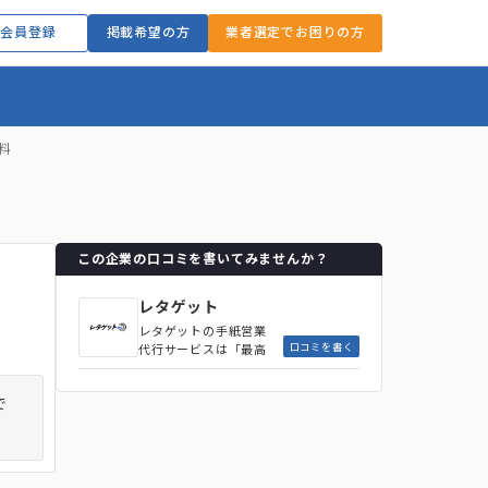
会員登録
掲載希望の方
業者選定でお困りの方
料
この企業の口コミを書いてみませんか？
レタゲット
レタゲットの手紙営業
口コミを書く
代行サービスは「最高
品質のCXOレター」を
掲げているサービス。
で
人による完全手書きレ
ターを作成し、企業
別・業界別文言の調査
と書き分けを実施する
ことでCXOの印象に強