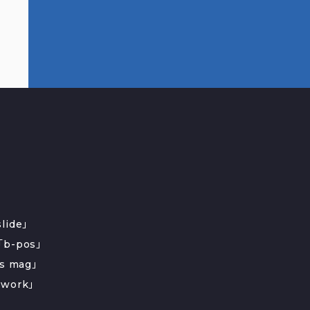
ide」
b-pos」
s mag」
work」