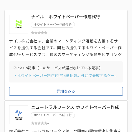
ナイル ホワイトペーパー作成代行
ホワイトペーパー作成代行
-
ナイル株式会社は、企業のマーケティング活動を支援するサー
ビスを提供する会社です。同社の提供するホワイトペーパー作
成代行サービスでは、顧客のマーケティング課題をヒアリング
し、**ニーズに合わせたテーマ提案から、ダウンロード数を増
やすための改善策まで、総合的にサポートしている点が特徴**
Pick up記事（このサービスが選出されている記事）
です。 ホワイトペーパー作成だけでなく、ウェブサイトへの
・ホワイトペーパー制作代行14選比較。外注で失敗するケースまで紹介
設置場所、メールマガジンやSNSでの配信方法、広告やウェ
ビナー、商談での活用方法など、作成後の活用方法までコンサ
詳細をみる
ルティングしてもらえるため、**リード獲得や顧客育成に効果
的に活用できます**。顧客のニーズに寄り添いながら、成果に
ニュートラルワークス ホワイトペーパー作成
つながるホワイトペーパー作成を支援しています。
代行
ホワイトペーパー作成代行
-
株式会社ニュートラルワークスは、**顧客の課題解決に焦点を