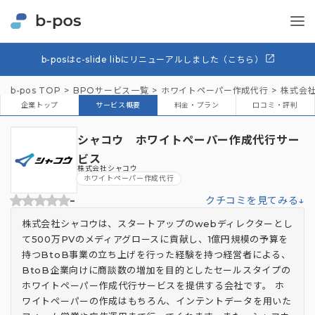
b-posはc-slide libにリニューアルしました（こちら）
b-pos TOP
BPOサービス一覧
ホワイトペーパー作成代行
株式会
企業トップ
サービス概要
料金・プラン
口コミ・評判
シャコウ ホワイトペーパー作成代行サー
ビス
株式会社シャコウ
ホワイトペーパー作成代行
-
クチコミを見てみる↓
株式会社シャコウは、スタートアップのwebディレクターとし
て500万PVのメディアグロースに貢献し、1億円規模の予算を
持つBtoB事業の立ち上げを行った経験を持つ経営者による、
BtoB企業向けに商談数の増加を目的としたセールスタイプの
ホワイトペーパー作成代行サービスを提供する会社です。 ホ
ワイトペーパーの作成はもちろん、インテントデータを用いた