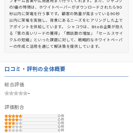
フォーム営業や広告運用まで行ってくれます。また、シャコウ
の1番の特徴は、ホワイトペーパーがダウンロードされたら90
秒以内に架電を行う事です。顧客の熱量が高まっている90秒
以内に架電を実施し、背景にあるニーズをヒアリングした上で
アポイントを供給しています。 シャコウは、BtoB企業が抱え
る「質の高いリードの獲得」「商談数の増加」「セールスサイ
クルの短縮」といった課題に対して、戦略的なホワイトペーパ
ーの作成と活用を通じて解決策を提供しています。
口コミ・評判の全体概要
総合評価
-
評価割合
0
0
0
0
0