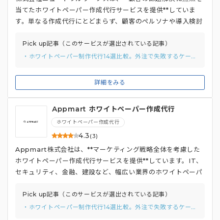
当てたホワイトペーパー作成代行サービスを提供**していま
す。単なる作成代行にとどまらず、顧客のペルソナや導入検討
プロセスを分析し、リード獲得と受注可能性向上につながるホ
ワイトペーパー作成を支援しています。 SEOコンサルティン
Pick up記事（このサービスが選出されている記事）
グやWeb広告運用など、ホワイトペーパー作成以外のマーケ
・ホワイトペーパー制作代行14選比較。外注で失敗するケースまで紹介
ティング支援サービスも充実。**マーケティングに関して知見
がある経験豊富なコンサルティングが対応**するため、社内に
詳細をみる
Webマーケティングの知見がない企業でも、安心して依頼で
きます。
Appmart ホワイトペーパー作成代行
ホワイトペーパー作成代行
4.3
(3)
Appmart株式会社は、**マーケティング戦略全体を考慮した
ホワイトペーパー作成代行サービスを提供**しています。IT、
セキュリティ、金融、建設など、幅広い業界のホワイトペーパ
ー制作実績があり、顧客のニーズに合わせたコンテンツを提供
しています。 単にホワイトペーパーを作成するだけでなく、
Pick up記事（このサービスが選出されている記事）
ほかのマーケティング施策との連携も考慮した企画・制作、ダ
・ホワイトペーパー制作代行14選比較。外注で失敗するケースまで紹介
ウンロード数を増やす施策、リードナーチャリング、ホワイト