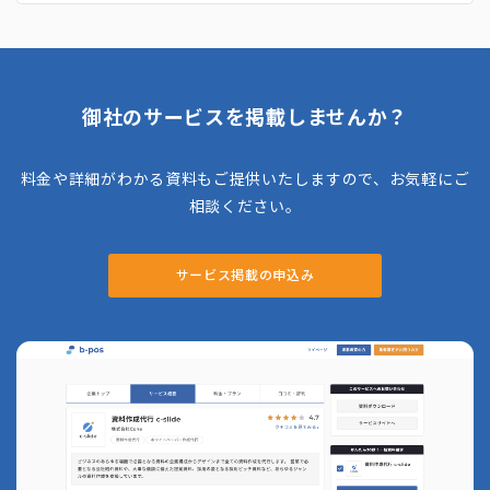
者対応、レポート作成、改善提案までを一貫し
てサポートし、企業のリスクマネジメント体制
の強化を支援。 また、通報内容の評価やプロ
セス改善提案などのアドバイスを提供し、組織
の透明性と健全性を高めることに貢献していま
す。通報者とのコミュニケーションを重視し、
御社のサービスを掲載しませんか？
案件が終結するまで伴走する体制を整えてお
り、企業の信頼性向上に寄与しています。
料金や詳細がわかる資料もご提供いたしますので、お気軽にご
相談ください。
サービス掲載の申込み