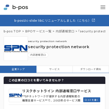
b-posはc-slide libにリニューアルしました（こちら）
b-pos TOP
BPOサービス一覧
内部通報窓口
「security pro
security protection network
security protection network
内部通報窓口
企業トップ
サービス
ダウンロード資料
この企業の口コミを書いてみませんか？
リスクホットライン 内部通報窓口サービス
**SPネットワークが提供する内部通報制度の
口コミを書く
構築支援サービス**で、2003年のサービス開
始以来、1,200社以上の企業に導入されていま
す。 同サービスは、通報受付から調査、通報