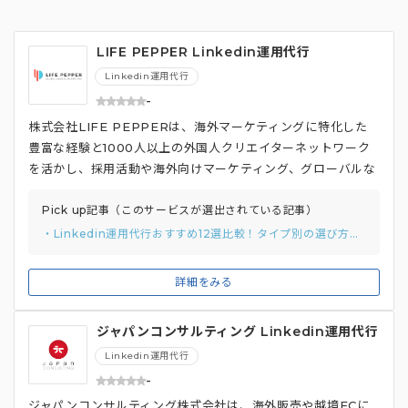
LIFE PEPPER Linkedin運用代行
Linkedin運用代行
-
株式会社LIFE PEPPERは、海外マーケティングに特化した
豊富な経験と1000人以上の外国人クリエイターネットワーク
を活かし、採用活動や海外向けマーケティング、グローバルな
関係性構築など幅広い支援を行っている海外向けの運用代行サ
ービスです。 ネイティブマーケターによる戦略立案から投稿
Pick up記事（このサービスが選出されている記事）
作成、運用、分析までを一気通貫で提供し、累計1000社以上
・Linkedin運用代行おすすめ12選比較！タイプ別の選び方から比較ポイントまでご紹介。
のWebマーケティングノウハウと300社以上の海外向けSNS
運用実績を基に、外国人マーケター専任担当者が現地の感覚を
詳細をみる
活かしたアカウント運用代行を提供しています。 また世界ほ
ぼ全てのSNSで広告運用の対応が可能なところも魅力です。
ジャパンコンサルティング Linkedin運用代行
Linkedin運用代行
-
ジャパンコンサルティング株式会社は、海外販売や越境ECに