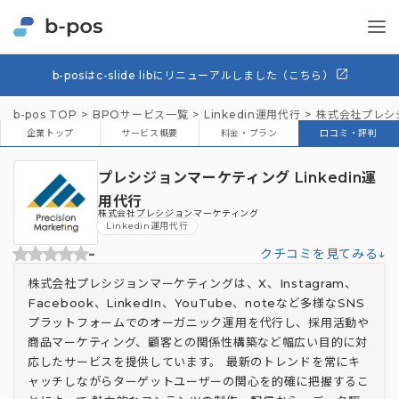
b-posはc-slide libにリニューアルしました（こちら）
b-pos TOP
BPOサービス一覧
Linkedin運用代行
株式会社プレシ
企業トップ
サービス概要
料金・プラン
口コミ・評判
プレシジョンマーケティング Linkedin運
用代行
株式会社プレシジョンマーケティング
Linkedin運用代行
-
クチコミを見てみる↓
株式会社プレシジョンマーケティングは、X、Instagram、
Facebook、LinkedIn、YouTube、noteなど多様なSNS
プラットフォームでのオーガニック運用を代行し、採用活動や
商品マーケティング、顧客との関係性構築など幅広い目的に対
応したサービスを提供しています。 最新のトレンドを常にキ
ャッチしながらターゲットユーザーの関心を的確に把握するこ