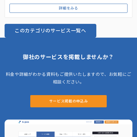
カウント設計・開設代行」を行い、SNSコンテンツを設計・
詳細をみる
制作・投稿することでアカウント運用を支援してくれます。
戦略立案から実行、運用、広告配信、レポーティングまでをワ
ンストップでサポート可能なため、そもそもSNSのノウハウ
このカテゴリのサービス一覧へ
がない場合や何から着手すればいいかわからない場合はおすす
めです。
御社のサービスを掲載しませんか？
料金や詳細がわかる資料もご提供いたしますので、お気軽にご
相談ください。
サービス掲載の申込み