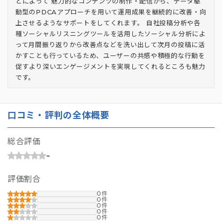
とによって 魅力的なコンテンツの制作・配信から、データ駆
動型のPDCAアプローチを用いて運用成果を継続的に改善・向
上させるようなサポートをしてくれます。 自社投稿分析や各
種ソーシャルリスニングツールを活用したソーシャル分析によ
って月間振り返りから改善点などを洗い出して次月の投稿に活
かすことも行っているため、ユーザーの共感や積極的な行動を
促すより深いエンゲージメントを実現してくれるところも魅力
です。
口コミ・評判の全体概要
総合評価
-
評価割合
0
0
0
0
0