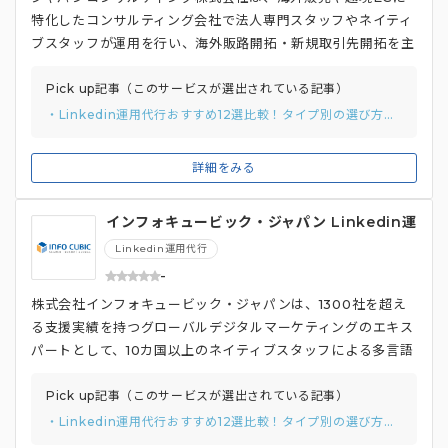
特化したコンサルティング会社で法人専門スタッフやネイティ
ブスタッフが運用を行い、海外販路開拓・新規取引先開拓を主
に支援してくれる代行サービスです。 運用方針のヒアリング
を通して海外の潜在顧客の開拓先のリサーチを行い、母集団を
Pick up記事（このサービスが選出されている記事）
築くためのページ作成からペルソナの設計・作成などの戦略策
・Linkedin運用代行おすすめ12選比較！タイプ別の選び方から比較ポイントまでご紹介。
定も支援可能で、海外バイヤーから信頼されるように翻訳・プ
ロフィールの作成まで対応しています。 また海外展開の希望
詳細をみる
する国によって対象者を絞りアプローチするだけでなく、コン
タクトしてきた人に定期的なフォローメールを送ってくれるの
インフォキュービック・ジャパン Linkedin運
で円滑なコミュニーケーションを実現します。 広告運用の際
用代行
はクリック単価を自由に設定でき、1日あたりの予算設定や1ク
Linkedin運用代行
リックあたり20～80円前後の設定など低予算で広告出稿でき
-
ることも魅力です。
株式会社インフォキュービック・ジャパンは、1300社を超え
る支援実績を持つグローバルデジタルマーケティングのエキス
パートとして、10カ国以上のネイティブスタッフによる多言語
対応力を活かしたアカウント運用支援を行っています。 マー
ケティングでは「リード獲得」や「ブランド認知拡大」などの
Pick up記事（このサービスが選出されている記事）
目的に応じたフォロワー数・エンゲージメント率などの「KPI
・Linkedin運用代行おすすめ12選比較！タイプ別の選び方から比較ポイントまでご紹介。
設定」からターゲットオーディエンスが使用する言語での「ア