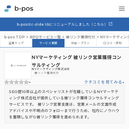
b-posはc-slide libにリニューアルしました（こちら）
b-pos TOP
BPOサービス一覧
被リンク獲得代行
NYマーケティン
企業トップ
サービス概要
料金・プラン
口コミ・評判
NYマーケティング 被リンク営業獲得コン
サルティング
NYマーケティング株式会社
被リンク獲得代行
-
クチコミを見てみる↓
SEO歴10年以上のスペシャリストが在籍しているNYマーケテ
ィング株式会社が提供している被リンク獲得コンサルティング
サービスです。 被リンク営業支援は、営業メールの文面作成
アドバイスや不明点のフォローまで行うため、社内にノウハウ
を蓄積しながら被リンク獲得を進められます。