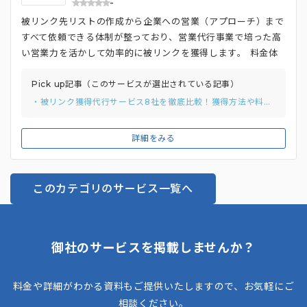
-
被リンク先リストの作成から企業への営業（アプローチ）まで
すべて依頼できる体制が整っており、営業代行事業で培った高
い営業力を活かして効率的に被リンクを獲得します​。 料金体
系は月額料金＋従量課金制を採用しており、営業実施件数に応
じて費用が加算されるため、小規模からスモールスタートしや
Pick up記事（このサービスが選出されている記事）
すい仕組みになっています​。
・被リンク獲得代行サービス8社を徹底比較！獲得方法や料金プランまでご紹介！
詳細をみる
このカテゴリのサービス一覧へ
御社のサービスを掲載しませんか？
料金や詳細がわかる資料もご提供いたしますので、お気軽にご
相談ください。