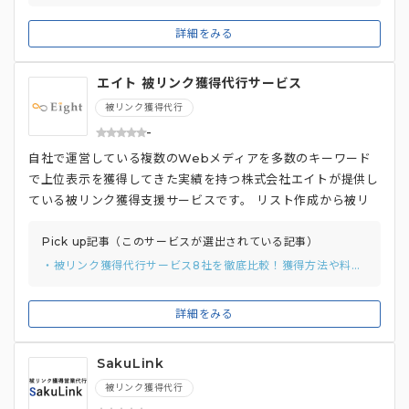
詳細をみる
エイト 被リンク獲得代行サービス
被リンク獲得代行
-
自社で運営している複数のWebメディアを多数のキーワード
で上位表示を獲得してきた実績を持つ株式会社エイトが提供し
ている被リンク獲得支援サービスです。 リスト作成から被リ
ンク獲得まで丸投げ可能で、なんと初期費用や月額利用料がか
かりません。 料金プランは、ドメインランク（ahrefsで計
Pick up記事（このサービスが選出されている記事）
測）に応じて、1件1万円〜10万円のような成果報酬型になって
・被リンク獲得代行サービス8社を徹底比較！獲得方法や料金プランまでご紹介！
いるのが大きな特徴といえます。
詳細をみる
SakuLink
被リンク獲得代行