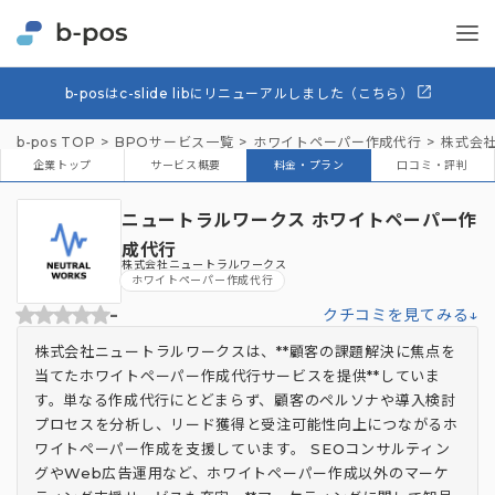
b-posはc-slide libにリニューアルしました（こちら）
b-pos TOP
BPOサービス一覧
ホワイトペーパー作成代行
株式会
企業トップ
サービス概要
料金・プラン
口コミ・評判
ニュートラルワークス ホワイトペーパー作
成代行
株式会社ニュートラルワークス
ホワイトペーパー作成代行
-
クチコミを見てみる↓
株式会社ニュートラルワークスは、**顧客の課題解決に焦点を
当てたホワイトペーパー作成代行サービスを提供**していま
す。単なる作成代行にとどまらず、顧客のペルソナや導入検討
プロセスを分析し、リード獲得と受注可能性向上につながるホ
ワイトペーパー作成を支援しています。 SEOコンサルティン
グやWeb広告運用など、ホワイトペーパー作成以外のマーケ