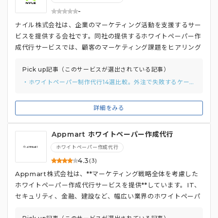
-
ナイル株式会社は、企業のマーケティング活動を支援するサー
ビスを提供する会社です。同社の提供するホワイトペーパー作
成代行サービスでは、顧客のマーケティング課題をヒアリング
し、**ニーズに合わせたテーマ提案から、ダウンロード数を増
やすための改善策まで、総合的にサポートしている点が特徴**
Pick up記事（このサービスが選出されている記事）
です。 ホワイトペーパー作成だけでなく、ウェブサイトへの
・ホワイトペーパー制作代行14選比較。外注で失敗するケースまで紹介
設置場所、メールマガジンやSNSでの配信方法、広告やウェ
ビナー、商談での活用方法など、作成後の活用方法までコンサ
詳細をみる
ルティングしてもらえるため、**リード獲得や顧客育成に効果
的に活用できます**。顧客のニーズに寄り添いながら、成果に
Appmart ホワイトペーパー作成代行
つながるホワイトペーパー作成を支援しています。
ホワイトペーパー作成代行
4.3
(3)
Appmart株式会社は、**マーケティング戦略全体を考慮した
ホワイトペーパー作成代行サービスを提供**しています。IT、
セキュリティ、金融、建設など、幅広い業界のホワイトペーパ
ー制作実績があり、顧客のニーズに合わせたコンテンツを提供