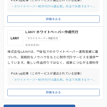
しています。 単にホワイトペーパーを作成するだけでなく、
Pick up記事（このサービスが選出されている記事）
ほかのマーケティング施策との連携も考慮した企画・制作、ダ
・ホワイトペーパー制作代行14選比較。外注で失敗するケースまで紹介
ウンロード数を増やす施策、リードナーチャリング、ホワイト
ペーパーのシリーズ化など、顧客獲得から育成までを包括的に
詳細をみる
支援してくれる点が強み。コンテンツマーケティング支援の専
門知識も豊富なので、**SEO対策や記事制作など、幅広いニー
LANY ホワイトペーパー作成代行
ズに対応できるのも魅力**です。
ホワイトペーパー作成代行
-
株式会社LANYは、**自社でのホワイトペーパー運用実績に基
づいた、実践的なノウハウをもとに制作代行サービスを提供**
しています。美しい作品作りではなく、成果につながる資料作
りを重視しているのも特徴です。 企画立案からデザインまで
ワンストップで依頼できるため、初めてホワイトペーパーを作
Pick up記事（このサービスが選出されている記事）
成する企業や、社内にリソースがない企業でも安心して依頼で
・ホワイトペーパー制作代行14選比較。外注で失敗するケースまで紹介
きます。SEOコンサルティングやオウンドメディア運用代行な
ど、**デジタルマーケティング全般の知見を活かした提案を受
詳細をみる
けられる点も魅力**です。