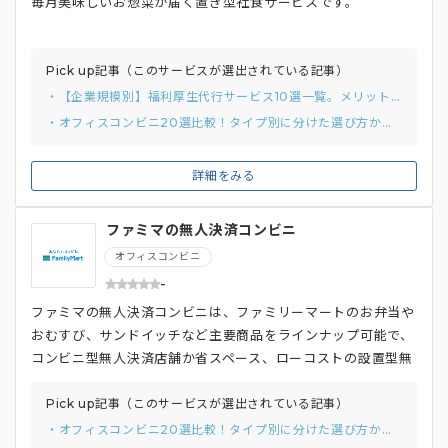
毎月美味しいお惣菜が届く置き型社食サービスです。
Pick up記事（このサービスが選出されている記事）
・【企業規模別】福利厚生代行サービス10選一覧。メリットや選び方のポイントを徹底解説
・オフィスコンビニ20選比較！タイプ別に分けた選び方から比較ポイントまでご紹介。
詳細をみる
ファミマの無人決済コンビニ
オフィスコンビニ
-
ファミマの無人決済コンビニは、ファミリーマートのお弁当や
おむすび、サンドイッチなど主要商品をラインナップ可能で、
コンビニ型無人決済店舗か省スペース、ローコストの設置型無
人決済店舗を導入できるサービスです。 「はいる。えらぶ。
でる。」のスピーディーでスマートな買い物を実現しており、
Pick up記事（このサービスが選出されている記事）
スタッフと対面することなく、現金やクレジットカードなど
・オフィスコンビニ20選比較！タイプ別に分けた選び方から比較ポイントまでご紹介。