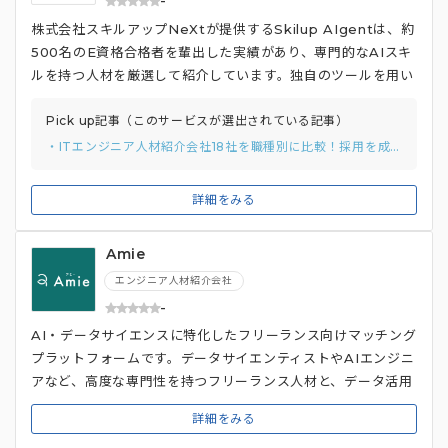
-
株式会社スキルアップNeXtが提供するSkilup AIgentは、約
500名のE資格合格者を輩出した実績があり、専門的なAIスキ
ルを持つ人材を厳選して紹介しています。独自のツールを用い
て求職者のスキルを定量的に可視化し、企業のニーズに合った
人材をマッチングすることが可能です。また、累計5,000人以
Pick up記事（このサービスが選出されている記事）
上の受講者データベースから、継続的に学習されている優秀層
・ITエンジニア人材紹介会社18社を職種別に比較！採用を成功させるコツも解説！
の人材を中心に厳選して紹介しています。 中級から上級レベ
ルの候補者を中心に、データサイエンティストやMLエンジニ
詳細をみる
アなど幅広い職種に対応しており、採用後は最先端のAI研修を
半年間無料で受講できるサポートも提供しています。
Amie
エンジニア人材紹介会社
-
AI・データサイエンスに特化したフリーランス向けマッチング
プラットフォームです。データサイエンティストやAIエンジニ
アなど、高度な専門性を持つフリーランス人材と、データ活用
に取り組む企業を効果的に結びつけることを目的としていま
詳細をみる
す。データサイエンス業務に精通したプロフェッショナルがマ