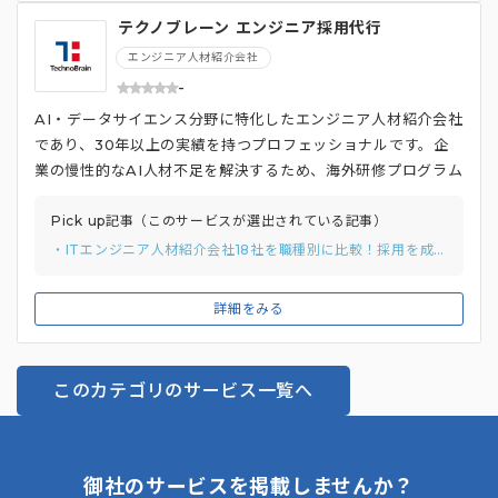
ッチングを担当するため、高精度な人材紹介が可能となりま
テクノブレーン エンジニア採用代行
す。 また、顧客との信頼関係を重視し、データサイエンスプ
ロジェクトへの小規模アサインだけでなく、プロジェクト単位
エンジニア人材紹介会社
の組成や遂行の支援にも対応しています。また、最短で即日か
-
ら稼働が開始できるため、緊急プロジェクトなどにも対応する
AI・データサイエンス分野に特化したエンジニア人材紹介会社
ことが可能です。
であり、30年以上の実績を持つプロフェッショナルです。企
業の慢性的なAI人材不足を解決するため、海外研修プログラム
との連携を通じて、人材育成と紹介を組み合わせた新しい形の
サービスを提供しています。 テクノブレーンは、高度なスカウ
Pick up記事（このサービスが選出されている記事）
ティング手法を駆使し、従来の採用手法を超えた独自のアプロ
・ITエンジニア人材紹介会社18社を職種別に比較！採用を成功させるコツも解説！
ーチでAI・データサイエンス人材の獲得を支援しており、60
万人以上の候補者リストデータを保有し、80,000名以上のエ
詳細をみる
ンジニアとの面談実績があります。 さらに、97%以上の高い
定着率を誇っており、採用プロセスでのミスマッチを防ぐため
に丁寧なマッチングを行っています。AI・データサイエンス分
このカテゴリのサービス一覧へ
野に精通した専門コンサルタントによるキャリア相談や企業へ
の採用アドバイスも提供しているため、クライアント企業と候
補者双方にとって最適な結果を追求しています。
御社のサービスを掲載しませんか？