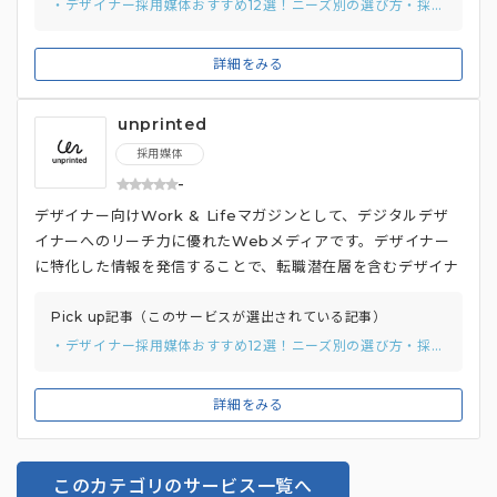
意されており、人数・予算に合わせたプラン選択が可能です。
・デザイナー採用媒体おすすめ12選！ニーズ別の選び方・採用の成功ポイントも解説
バナー広告やDMサービスなどのオプションにより、応募効果
向上も期待できます。契約後最短1週間で掲載可能なスピード
詳細をみる
感も魅力で、急な欠員発生時にも早急に求人を掲載できる採用
媒体です。
unprinted
採用媒体
-
デザイナー向けWork & Lifeマガジンとして、デジタルデザ
イナーへのリーチ力に優れたWebメディアです。デザイナー
に特化した情報を発信することで、転職潜在層を含むデザイナ
ーへの認知度向上に貢献。採用情報掲載サービスで求人情報を
掲載し、母集団形成を図ることも可能です。 オリジナル記事
Pick up記事（このサービスが選出されている記事）
やデザイン学習コンテンツ、ニュース、イベント情報などの多
・デザイナー採用媒体おすすめ12選！ニーズ別の選び方・採用の成功ポイントも解説
様なコンテンツで、デザイナーの興味関心を惹きつけているの
も特徴。優秀なシニアデザイナー採用や採用ブランディング、
詳細をみる
プロダクトレビュー記事拡散、イベント集客など、企業の課題
に合わせて柔軟な施策を提供しています。記事内CTAの最適
化やフォームの埋め込みなど、ユーザーのアクションも促進し
このカテゴリのサービス一覧へ
ているメディアです。