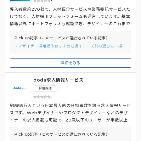
-
導入者数約270社で、人材紹介サービスや業務委託サービスだ
けでなく、人材採用プラットフォームも運営しています。基本
情報以外にポートフォリオも確認でき、デザイナーのこれまで
の経験業務・スキルレベルを可視化しています。 また、企業
側が入力する求人フォーマットでは、制作環境や制作事例、強
Pick up記事（このサービスが選出されている記事）
みとする分野などのデザイナーが知りたい情報を伝えられるポ
・デザイナー採用媒体おすすめ12選！ニーズ別の選び方・採用の成功ポイントも解説
イントを押さえています。スカウト機能も備えており、自社要
件にマッチした人材に直接アプローチすることも可能。初期費
詳細をみる
用＋成功報酬型の料金体系を採用しているのも魅力です。
doda求人情報サービス
採用媒体
-
約888万人という日本最大級の登録者数を誇る求人情報サービ
スです。Webデザイナーやプロダクトデザイナーなどのデザ
イナーの求人掲載も可能で、29歳以下のユーザーが半数以上
を占めることから、若手デザイナー採用に強い媒体です。 少
人数のスポット採用から大人数採用まで多様な掲載プランが用
Pick up記事（このサービスが選出されている記事）