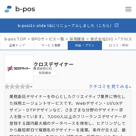
b-posはc-slide libにリニューアルしました（こちら）
b-pos TOP
BPOサービス一覧
採用媒体
株式会社GIG
「クロスデ
企業トップ
サービス概要
料金・プラン
口コミ・評判
クロスデザイナー
株式会社GIG
採用媒体
-
クチコミを見てみる↓
業務委託デザイナーを中心としたクリエイティブ業界に特化し
た採用エージェントサービスです。Webデザイン・UI/UXデ
ザイン・DTPデザインなど、さまざまな分野のデザイナー求
人を扱っています。 7,000人以上のフリーランスデザイナーが
登録する国内最大級のデータベースを保有し、ヒアリングして
から最短即日で複数名のデザイナーを提案。条件が合えば、最