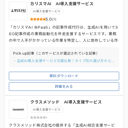
カリスマAI AI導入支援サービス
AI導入支援サービス
5.0
(1)
「カリスマAI BPaaS」の記事作成代行は、生成AIを用いてS
EO記事作成の業務自動化を伴走支援するサービスです。業務
の中で人手がかかっている作業を特定し、人に依存している作
業から戦略的に自動化を行います。スプシやCanvaなどの既存
ツールとAIを組み合わせ、低コストでAI自動化を実現します。
Pick up記事（このサービスが選出されている記事）
・生成AI導入支援サービス15選比較！タイプ別の選び方から費用相場まで解説
資料ダウンロード
詳細をみる
クラスメソッド AI導入支援サービス
AI導入支援サービス
-
クラスメソッド株式会社の提供する「生成AI総合支援サービ