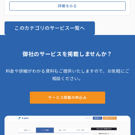
みを行い、週に一度の打ち合わせを通じて適用可能な領域を絞
詳細をみる
り込みます。この過程で、NoCodeツールやプロンプトエン
ジニアリングを活用し、システム開発コストを抑えつつ成果創
出をサポートしてくれます。 さらに、「バーチャルAI推進
このカテゴリのサービス一覧へ
室」ではスポット相談も可能であり、企業が抱える具体的なニ
ーズに対して柔軟に対応する体制が整っています。
御社のサービスを掲載しませんか？
料金や詳細がわかる資料もご提供いたしますので、お気軽にご
相談ください。
サービス掲載の申込み