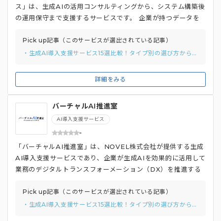
ス」は、生成AIの活用コンサルティングから、システム構築後
の運用保守まで支援するサービスです。 企業が持つデータを
最大限に活用し、業務の効率化や意思決定の質向上を図ること
を目的として、顧客のニーズに応じたAIツールの選定や導入プ
Pick up記事（このサービスが選出されている記事）
ロセスをサポートし、技術的な知識や経験を活かしてスムーズ
・生成AI導入支援サービス15選比較！タイプ別の選び方から費用相場まで解説
な実装を実現します。 また、クラスメソッドは導入後の運用
支援にも力を入れており、継続的な改善や最適化を通じて、顧
詳細をみる
客がAI技術を効果的に活用できるよう支援しています。さら
に、教育プログラムやワークショップも提供しており、企業内
バーチャルAI推進室
でのAIリテラシー向上を図ることにも注力しています。
AI導入支援サービス
-
「バーチャルAI推進室」は、NOVEL株式会社が提供する生成
AI導入支援サービスであり、企業が生成AIを効果的に活用して
業務のデジタルトランスフォーメーション（DX）を推進する
ためのサポートを行っています。バーチャルAI推進室は、AI S
aaSの運営実績と豊富な知見を基に、企業の特定の課題に応じ
Pick up記事（このサービスが選出されている記事）
た最適な生成AI導入戦略を提案し、導入から運用までの全過程
・生成AI導入支援サービス15選比較！タイプ別の選び方から費用相場まで解説
を支援しています。 初期段階では低コストで試行的な取り組