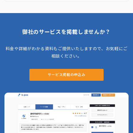
多のShopify Plus導入実績を誇る同社は、ス
タートアップから上場企業まで幅広いクライア
ントに対応し、SEOやオンライン広告、SNS
運用など多様なマーケティング手法を駆使して
成果を追求します。 さらに、10カ国以上から
集まった多国籍のエンジニアやデザイナーによ
御社のサービスを掲載しませんか？
るグローバルな体制で、越境ECや多言語対応
も得意としています。Shopify Expertsおよ
びShopify Plus Partnerとして公式認定を受
料金や詳細がわかる資料もご提供いたしますので、お気軽にご
けており、Premierパートナーにも選出され
るなど、技術力と実績の両面で高い評価を得て
相談ください。
います。
サービス掲載の申込み