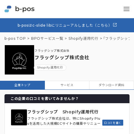
b-posはc-slide libにリニューアルしました（こちら）
b-pos TOP
BPOサービス一覧
Shopify運用代行
「フラッグシップ
フラッグシップ株式会社
フラッグシップ株式会社
Shopify運用代行
企業トップ
サービス
ダウンロード資料
この企業の口コミを書いてみませんか？
フラッグシップ Shopify運用代行
フラッグシップ株式会社は、特にShopify Plu
口コミを書く
sを活用した大規模ECサイトの構築やリニュー
アル、そして売上向上に直結するデジタルマー
ケティング施策に強みを持っています。国内最