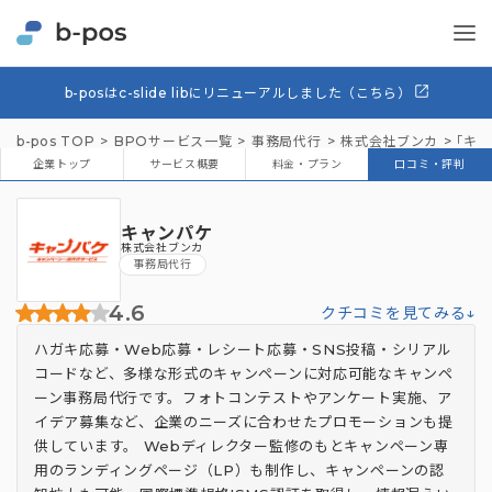
b-posはc-slide libにリニューアルしました（こちら）
b-pos TOP
BPOサービス一覧
事務局代行
株式会社ブンカ
「キャ
企業トップ
サービス概要
料金・プラン
口コミ・評判
キャンパケ
株式会社ブンカ
事務局代行
4.6
クチコミを見てみる↓
ハガキ応募・Web応募・レシート応募・SNS投稿・シリアル
コードなど、多様な形式のキャンペーンに対応可能なキャンペ
ーン事務局代行です。フォトコンテストやアンケート実施、ア
イデア募集など、企業のニーズに合わせたプロモーションも提
供しています。 Webディレクター監修のもとキャンペーン専
用のランディングページ（LP）も制作し、キャンペーンの認