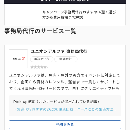
キャンペーン事務局代行おすすめ14選！選び
方から費用相場まで解説
事務局代行のサービス一覧
ユニオンアルファ 事務局代行
事務局代行
集客代行
-
ユニオンアルファは、屋内・屋外の両方のイベントに対応して
おり、企画から資材のレンタル、運営まで一貫してサポートし
てくれる事務局代行サービスです。自社にクリエイティブ局も
有しているので、イベントに必要なポスターやサイン、パース
作成、 映像制作などのクリエイティブにも対応可能です。こ
Pick up記事（このサービスが選出されている記事）
れまでマラソン大会、eスポーツなどの自主企画イベントをは
・集客代行おすすめ26選を徹底比較！ニーズごとの集客方法や費用相場、選び方を解説
じめ多数の全国での支援実績を誇ります。面倒な「会場手配・
申請」業務も依頼することができるので、企画などは自社で行
詳細をみる
い、それ以外のノンコア業務のみを依頼し、事務局運営に必要