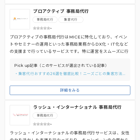
な工数を削減するといった依頼も可能です。
プロアクティブ 事務局代行
事務局代行
集客代行
-
プロアクティブの事務局代行はMICEに特化しており、イベン
トやセミナーの運用といった事務局業務からDX化・IT化など
の支援まで行っているサービスです。特に運営をスムーズに行
う支援に長けており、例えば「来場用QRコード発行」「参加
費決済」といった支援を提供しています。また、開催の際に現
Pick up記事（このサービスが選出されている記事）
地開催だけでなく、オンラインでの開催の支援も行っており学
・集客代行おすすめ26選を徹底比較！ニーズごとの集客方法や費用相場、選び方を解説
術集会のWeb開催の為にライブストリーミング配信、オンデ
マンドストリーミング配信などにも対応しています。
詳細をみる
ラッシュ・インターナショナル 事務局代行
事務局代行
-
ラッシュ・インターナショナルの事務局代行サービスは、女性
の力を活かした支援を行なっており、キャンペーンの企画から