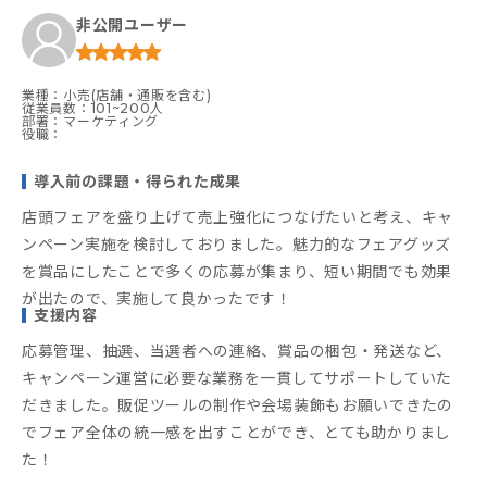
非公開ユーザー
業種：小売(店舗・通販を含む)
従業員数：101~200人
部署：マーケティング
役職：
導入前の課題・得られた成果
店頭フェアを盛り上げて売上強化につなげたいと考え、キャ
ンペーン実施を検討しておりました。魅力的なフェアグッズ
を賞品にしたことで多くの応募が集まり、短い期間でも効果
が出たので、実施して良かったです！
支援内容
応募管理、抽選、当選者への連絡、賞品の梱包・発送など、
キャンペーン運営に必要な業務を一貫してサポートしていた
だきました。販促ツールの制作や会場装飾もお願いできたの
でフェア全体の統一感を出すことができ、とても助かりまし
た！