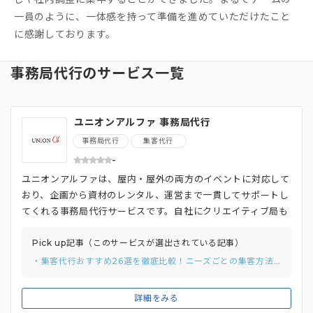
一員のように、一体感を持って準備を進めていただけたこと
に感謝しております。
事務局代行のサービス一覧
ユニオンアルファ 事務局代行
事務局代行
集客代行
-
ユニオンアルファは、屋内・屋外の両方のイベントに対応して
おり、企画から資材のレンタル、運営まで一貫してサポートし
てくれる事務局代行サービスです。自社にクリエイティブ局も
有しているので、イベントに必要なポスターやサイン、パース
作成、 映像制作などのクリエイティブにも対応可能です。こ
Pick up記事（このサービスが選出されている記事）
れまでマラソン大会、eスポーツなどの自主企画イベントをは
・集客代行おすすめ26選を徹底比較！ニーズごとの集客方法や費用相場、選び方を解説
じめ多数の全国での支援実績を誇ります。面倒な「会場手配・
申請」業務も依頼することができるので、企画などは自社で行
詳細をみる
い、それ以外のノンコア業務のみを依頼し、事務局運営に必要