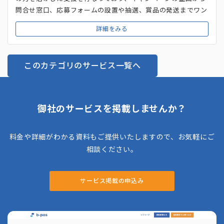
問合せ窓口、応募フォームの設置や抽選、賞品の発送までワン
ストップで事務局の対応を行なっています。また、SNS運用や
詳細をみる
Webサイト制作・運用、コールセンターなど事務局業務の効
果を最大化するための業務も提供しています。そのため、キャ
ンペーン事務局における受付業務、商品案内、問合せ窓口、ク
このカテゴリのサービス一覧へ
レーム処理などにも対応してくれます。丸投げ・部分的な依頼
のどちらにも対応しているので、コールセンターだけの依頼や
キャンペーンの運用だけの依頼なども可能です。
御社のサービスを掲載しませんか？
料金や詳細がわかる資料もご提供いたしますので、お気軽にご
相談ください。
サービス掲載の申込み