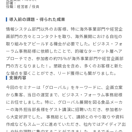
部署：
役職：経営者 / 役員
導入前の課題・得られた成果
情報システム部門以外のお客様、特に海外事業部門や経営企
画部門の方々とコンタクトを取り、海外展開における自社の
取り組みをアピールする機会が必要でした。ビジネス・フォ
ーラム事務局様に依頼したことで、的確なターゲット層へア
プローチでき、参加者の約75％が海外事業部門や経営企画部
門の方となりました！。懇親会を含め、多くのお客様と新た
な接点を築くことができ、リード獲得にも繋がりました。
支援内容
今回のセミナーは「グローバル」をキーワードに、企画立案
から集客、当日の運営まで、ビジネス・フォーラム事務局様
にお任せしました。特に、グローバル展開を図る食品メーカ
ーの海外担当部長様をゲスト講演に招聘いただき、参加者か
ら大変好評でした。 事務局として、講師とのやり取りや資料
作成などもスムーズに進めていただき、社内ではアイディア出
しや社内調整に集中することができました。まるでチームの