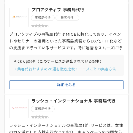
な工数を削減するといった依頼も可能です。
プロアクティブ 事務局代行
事務局代行
集客代行
-
プロアクティブの事務局代行はMICEに特化しており、イベン
トやセミナーの運用といった事務局業務からDX化・IT化など
の支援まで行っているサービスです。特に運営をスムーズに行
う支援に長けており、例えば「来場用QRコード発行」「参加
費決済」といった支援を提供しています。また、開催の際に現
Pick up記事（このサービスが選出されている記事）
地開催だけでなく、オンラインでの開催の支援も行っており学
・集客代行おすすめ26選を徹底比較！ニーズごとの集客方法や費用相場、選び方を解説
術集会のWeb開催の為にライブストリーミング配信、オンデ
マンドストリーミング配信などにも対応しています。
詳細をみる
ラッシュ・インターナショナル 事務局代行
事務局代行
-
ラッシュ・インターナショナルの事務局代行サービスは、女性
の力を活かした支援を行なっており、キャンペーンの企画から