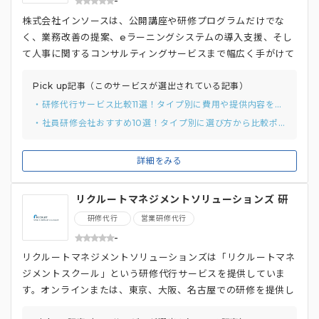
-
株式会社インソースは、公開講座や研修プログラムだけでな
く、業務改善の提案、eラーニングシステムの導入支援、そし
て人事に関するコンサルティングサービスまで幅広く手がけて
います。 対面はもちろん、ウェビナー、eラーニングといった
すべてのタイプの研修を提供しています。 講師派遣型研修で
Pick up記事（このサービスが選出されている記事）
は、講師が一方的に話すのではなく、受講者同士で話し合い、
・研修代行サービス比較11選！タイプ別に費用や提供内容を比較
課題に対する解決方法に自ら気づく行動変革型のプログラム構
・社員研修会社おすすめ10選！タイプ別に選び方から比較ポイントまでご紹介。
成であるため、比率として座学は４割、６割は演習やロールプ
レイングとなり、より実践的な研修を行ってくれます。
詳細をみる
リクルートマネジメントソリューションズ 研
修代行
研修代行
営業研修代行
-
リクルートマネジメントソリューションズは「リクルートマネ
ジメントスクール」という研修代行サービスを提供していま
す。オンラインまたは、東京、大阪、名古屋での研修を提供し
ており、研修期間に関しても3時間コースから1日以上コースの