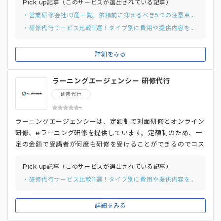
２つを提供してます。 全員一律で受講する研修から、社員一
Pick up記事（このサービスが選出されている記事）
人ひとりが受けたい研修を自由に選択できる研修がありそれら
・営業研修会社10選一覧。依頼前に抑えるべき5つの注意点まで解説
を組み合わせて行うことで、社員は自身の課題やキャリアをも
・研修代行サービス比較11選！タイプ別に費用や提供内容を比較
とに受講したい講座を選択することで能動的に研修を受けるこ
とができます。
詳細をみる
ラーニングエージェンシー 研修代行
研修代行
-
ラーニングエージェンシーは、定額制で対面研修とオンライン
研修、eラーニング研修を提供しています。定額制のため、一
定の金額で受講者が何度も研修を受けることができるのでコス
トを気にすることなく研修を社員に受けさせることができま
す。 また、IT人材向けの研修も提供しており、社内にIT人材
Pick up記事（このサービスが選出されている記事）
の教育をする担当がいなくとも、目指すキャリアに応じたコー
・研修代行サービス比較11選！タイプ別に費用や提供内容を比較
スを提供しているので安心して育成を外部に委託することがで
きます。 さらに、研修に対する人数制限がないので、1人から
詳細をみる
大人数まで対応可能なサービスとなっています。