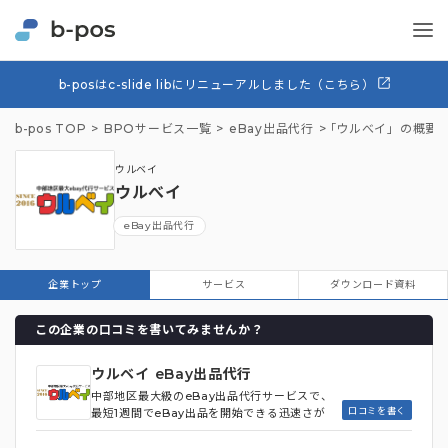
b-posはc-slide libにリニューアルしました（こちら）
b-pos TOP
BPOサービス一覧
eBay出品代行
「ウルべイ」の概要
ウルベイ
ウルべイ
eBay出品代行
企業トップ
サービス
ダウンロード資料
この企業の口コミを書いてみませんか？
ウルベイ eBay出品代行
中部地区最大級のeBay出品代行サービスで、
口コミを書く
最短1週間でeBay出品を開始できる迅速さが
特徴です。**専門カメラマンによる高品質な商
品写真の提供や、商品タイトル・説明文の英