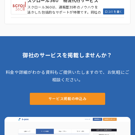
スクロール360 物流代行サービス
を掲げており、単なる物流代行に留まらず、顧
スクロール360は、通販歴35年のノウハウを
客体験の向上を目指したサービスを展開してお
口コミを書く
活かした包括的なサポートが特徴です。同社の
り、事業者と顧客の関係性を深める支援が可能
強みは、物流代行だけでなくECマーケティン
です。 また、独自の倉庫管理システム（WM
グやシステム開発までワンストップで対応可能
S）や最新設備を活用し、効率的かつ高品質な
な点にあり、750社以上の導入実績（2022年
物流業務を実現。さらに、繁忙期には流動的な
7月時点）を有しています。特に、自社開発の
スタッフ配置によるコスト削減も可能で、安定
倉庫管理システム「L-Spark」や自動仕分けシ
した運営が評価されています。EC運営代行で
ステム「ゲートアソートシステム（GAS）」
も、売上を10億から80億に成長させたなどの
を活用することで、高精度かつ迅速な発送処理
実績があります。
を実現しています。 北海道・関東・東海・関
御社のサービスを掲載しませんか？
西に分散した物流拠点を活用した分散出荷によ
り、配送コスト削減とBCP対策を同時に達成
可能です。また、ギフト梱包や販促物同梱など
料金や詳細がわかる資料もご提供いたしますので、お気軽にご
の細やかなオプション対応を標準サービスとし
て提供しており、最短14日での導入が可能な
相談ください。
柔軟なプラン設計も特徴的です。
サービス掲載の申込み