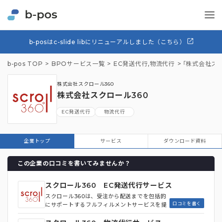
b-posはc-slide libにリニューアルしました（こちら）
b-pos TOP
BPOサービス一覧
EC発送代行
,
物流代行
「株式会社ス
株式会社スクロール360
株式会社スクロール360
EC発送代行
物流代行
企業トップ
サービス
ダウンロード資料
この企業の口コミを書いてみませんか？
スクロール360 EC発送代行サービス
スクロール360は、受注から配送までを包括的
口コミを書く
にサポートするフルフィルメントサービスを提
供しており、EC物流業務を全方位で担う体制
が大きな特徴です。 特に「次世代CRM物流」