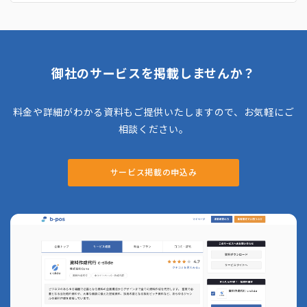
理、問い合わせ対応、抽選・当選連絡、梱包・
発送・保管まで、一括で対応しています。 キ
ャンペーンサイトや応募フォーム、店頭告知ツ
ール、広告用バナーなどのクリエイティブ制作
も行い、必要な販促物を一括で制作。キャンペ
ーン終了後には、応募者データの分析やアクセ
御社のサービスを掲載しませんか？
ス解析を行い、次回以降の施策改善に役立つサ
ポートを提供している事務局代行です。
料金や詳細がわかる資料もご提供いたしますので、お気軽にご
相談ください。
サービス掲載の申込み