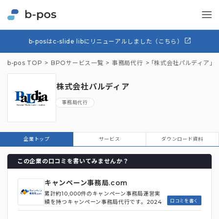
b-posはc-slide libにリニューアルしました（こちら）
b-pos TOP
BPOサービス一覧
事務局代行
「株式会社パルディア」
株式会社パルディア
事務局代行
企業トップ
サービス
ダウンロード資料
この企業の口コミを書いてみませんか？
キャンペーン事務局.com
累計約10,000件のキャンペーン事務局運営実
口コミを書く
績を持つキャンペーン事務局代行です。2024
年12月1日時点で年間642件のキャンペーンを
運営しており、企画サポートから応募受付・管