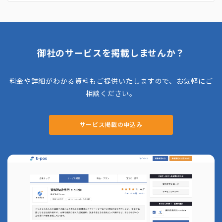
オパレス物件はもちろん、全国の提携不動産を
活用した物件の紹介も可能です。レオパレス物
件であればサービス委託料を抑えて依頼かのな
のも魅力です。 また、家具レンタル・引越し
業社手配やインターネット回線取次サービスに
も対応してるため、社員は社宅での生活をスム
御社のサービスを掲載しませんか？
ーズに始めることができます。
料金や詳細がわかる資料もご提供いたしますので、お気軽にご
相談ください。
サービス掲載の申込み