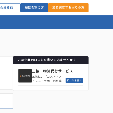
会員登録
掲載希望の方
業者選定でお困りの方
この企業の口コミを書いてみませんか？
三協 物流代行サービス
三協は、「コスト・ス
口コミを書く
トレス・手間」の削減
をコンセプトに、受注
管理から出荷・配送ま
でを一貫して代行する
サービスを展開してい
ます。特にD2C事業者
向けに特化した物流ソ
リューションを提供し