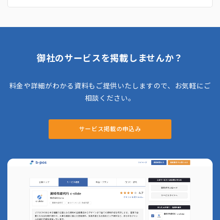
義の方法といったスキルを、講義デモによる実
践で習得することを目的としています。 姿
勢・表情・動作発声・話し方といった基本的ス
キルから、実際の講義・討議・事例研究・ロー
ルプレイング・ゲームトレーニングなどの実践
的なスキルまで幅広く得ることができます。
実際に、模擬講義を撮影・視聴し、自分自身を
御社のサービスを掲載しませんか？
客観視しながら行うので、課題を見つけながら
逐一その課題に対して取り組むことができま
す。
料金や詳細がわかる資料もご提供いたしますので、お気軽にご
相談ください。
サービス掲載の申込み