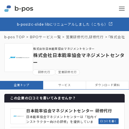
b-posはc-slide libにリニューアルしました（こちら）
b-pos TOP
BPOサービス一覧
営業研修代行
,
研修代行
「株式会社日
株式会社日本能率協会マネジメントセンター
株式会社日本能率協会マネジメントセンタ
ー
研修代行
営業研修代行
企業トップ
サービス
ダウンロード資料
この企業の口コミを書いてみませんか？
日本能率協会マネジメントセンター 研修代行
日本能率協会マネジメントセンターは「社内イ
口コミを書く
ンストラクター向けの研修」を提供していま
す。インストラクターに必要な心がまえから講