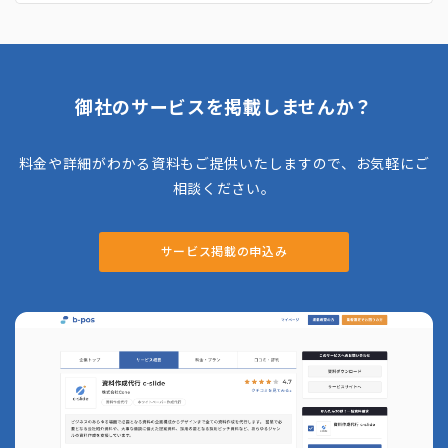
高さが強みです。性別や年齢などの基本属性だ
けでなく、ライフイベントや購入経験などの登
録属性を活用し、多様な調査ニーズに対応。
約70万人規模の自動車調査「Car-kit」など、
数百万人のパネルに対する調査実績もありま
す。**ネットリサーチ、インタビュー、ホーム
御社のサービスを掲載しませんか？
ユース調査、会場調査など、多様な調査方法に
対応しているのも特徴**です。
料金や詳細がわかる資料もご提供いたしますので、お気軽にご
相談ください。
サービス掲載の申込み