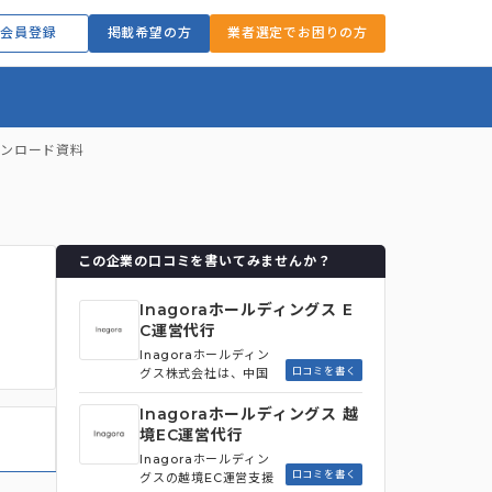
会員登録
掲載希望の方
業者選定でお困りの方
ウンロード資料
この企業の口コミを書いてみませんか？
Inagoraホールディングス E
C運営代行
Inagoraホールディン
口コミを書く
グス株式会社は、中国
市場に特化した越境EC
事業を展開していま
Inagoraホールディングス 越
す。自社ECアプリ「豌
境EC運営代行
豆公主（ワンドウ）」
Inagoraホールディン
を運営し、中国国内唯
口コミを書く
グスの越境EC運営支援
一の日本商品に特化し