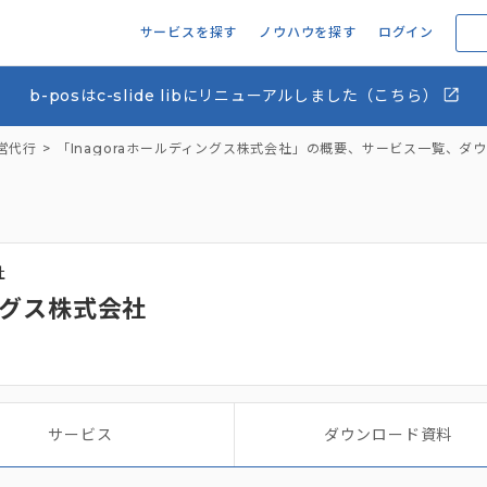
サービスを探す
ノウハウを探す
ログイン
b-posはc-slide libにリニューアルしました（こちら）
営代行
「Inagoraホールディングス株式会社」の概要、サービス一覧、ダ
社
ィングス株式会社
サービス
ダウンロード資料