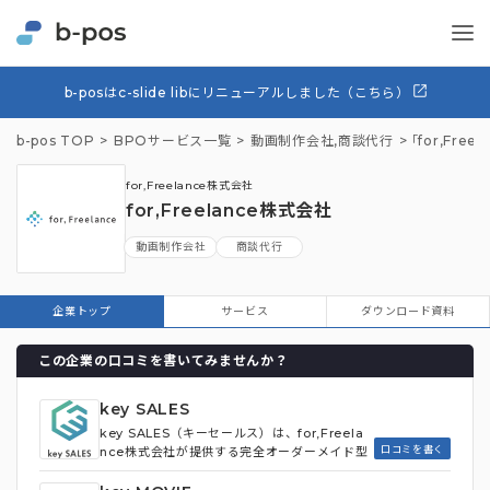
b-posはc-slide libにリニューアルしました（こちら）
b-pos TOP
BPOサービス一覧
動画制作会社
,
商談代行
「for,Fr
for,Freelance株式会社
for,Freelance株式会社
動画制作会社
商談代行
企業トップ
サービス
ダウンロード資料
この企業の口コミを書いてみませんか？
key SALES
key SALES（キーセールス）は、for,Freela
口コミを書く
nce株式会社が提供する完全オーダーメイド型
の営業代行サービスです。 料金プランも柔軟
で、基本的にセールスマンの単価と時間に応じ