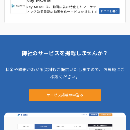
key MOVIE
て発生する固定報酬型ですが、基準をクリアし
key MOVIEは、動画広告に特化したマーケテ
た商材については成果報酬型も可能となってい
口コミを書く
ィング効果重視の動画制作サービスを提供する
ます。 完全オーダーメイドなため、部分的な
会社です。企画・構成の段階からマーケティン
代行からマーケ施策含めた包括支援まで自由に
グ視点を取り入れ、クライアントの目的達成に
組み合わせ可能ですので、必要な部分だけ外注
焦点を当てた動画広告を制作することができま
してコストを最適化したい場合に適していま
す。豊富な提携フリーランスクリエイターを活
す。 自社の課題に合わせてピンポイントな支
用し、案件ごとに最適な制作チームを組むこと
援が欲しい企業におすすめです。
で、高品質な動画を比較的低コストで提供して
います。 また、実写、アニメーション、イン
フォグラフィックなど、様々なジャンルに対応
御社のサービスを掲載しませんか？
できる幅広い制作力も持っています。さらに、
key MOVIEは動画制作だけでなく、広告運用
やYouTubeチャンネル運営など、動画マーケ
料金や詳細がわかる資料もご提供いたしますので、お気軽にご
ティングに関する総合的なサービスをワンスト
ップで提供しているので、広告効果を最大化す
相談ください。
るための統合的なアプローチを行うことが可能
となります。
サービス掲載の申込み