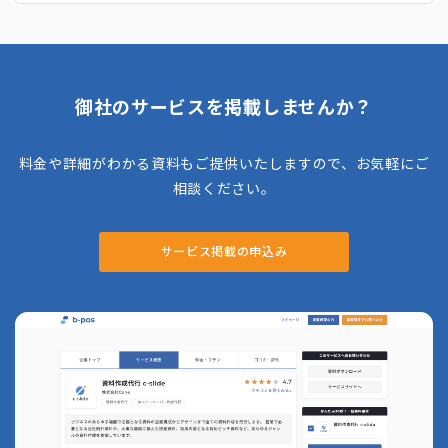
ポートしています。 DX推進を強化し、データ
基盤の構築からAIの内製化支援までトータル
でサポート。介護業界向けには、ChatGPTを
活用した業務支援ツール「CareWiz」も提供
し、現場の負担軽減を実現します。 低コスト
でAIを試せるプランが用意されており、導入
御社のサービスを掲載しませんか？
後のサポートも充実しているため、手軽にAI
を活用したい企業に最適です。
料金や詳細がわかる資料もご提供いたしますので、お気軽にご
相談ください。
サービス掲載の申込み