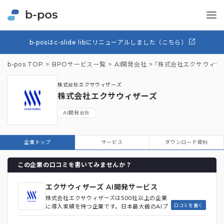
b-posはc-slide libにリニューアルしました（こちら）
b-pos TOP
BPOサービス一覧
AI開発会社
「株式会社エクサウィザ
株式会社エクサウィザーズ
株式会社エクサウィザーズ
AI開発会社
企業トップ
サービス
ダウンロード資料
この企業の口コミを書いてみませんか？
エクサウィザーズ AI開発サービス
株式会社エクサウィザーズは500社以上の企業
口コミを書く
に導入実績を持つ企業です。日本最大級のAIプ
ラットフォーム「exaBase」を提供し、DX・
AI導入による経営課題の解決を一気通貫でサ