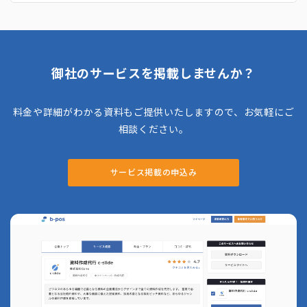
士業の独占業務まで依頼できるのが特徴です。
社労士たちとHR-techに強いITコンサルタン
トの活用により、幅広い業務対応と労務業務の
DX化やBPRなどを行い、業務負荷軽減と効率
化を実現してくれます。また、サービス導入ま
で最短で3ヶ月と迅速な支援も提供しているの
御社のサービスを掲載しませんか？
で、担当者が辞めてしまったなどという急な場
面にも対応できるのも魅力です。
料金や詳細がわかる資料もご提供いたしますので、お気軽にご
相談ください。
サービス掲載の申込み