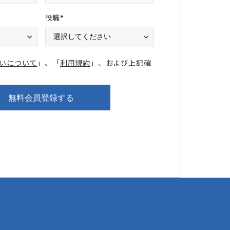
役職
*
いについて
」、「
利用規約
」、および上記確