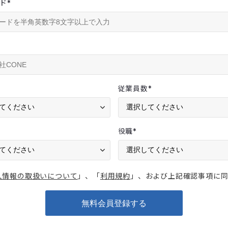
ド
*
従業員数
*
役職
*
人情報の取扱いについて
」、「
利用規約
」、および上記確認事項に