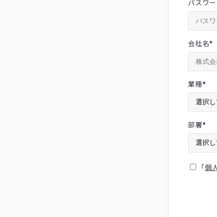
パスワー
会社名
*
業種
*
部署
*
「
個