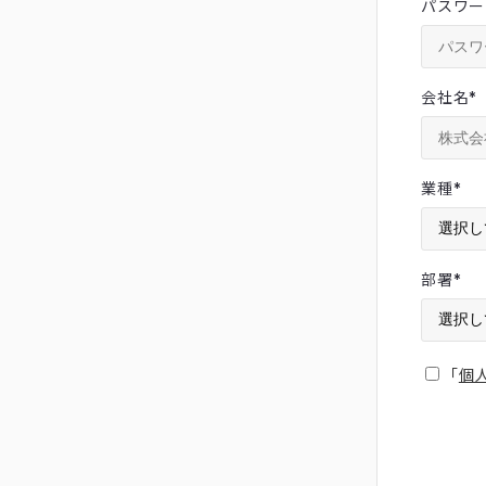
パスワー
会社名
*
業種
*
部署
*
「
個