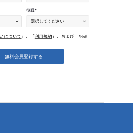
役職
*
いについて
」、「
利用規約
」、および上記確