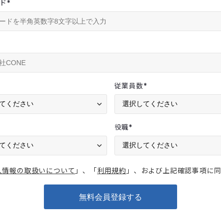
ド
*
従業員数
*
役職
*
人情報の取扱いについて
」、「
利用規約
」、および上記確認事項に