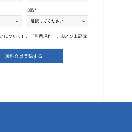
役職
*
いについて
」、「
利用規約
」、および上記確