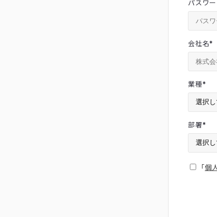
パスワー
会社名
*
業種
*
部署
*
「
個