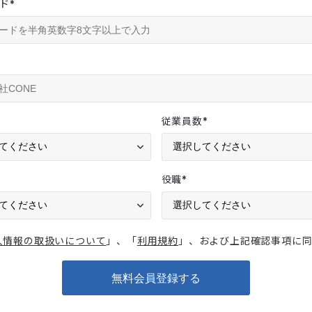
ド
*
従業員数
*
役職
*
人情報の取扱いについて
」、「
利用規約
」、および上記確認事項に