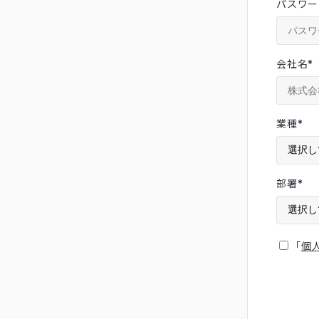
パスワー
会社名
*
業種
*
部署
*
「
個