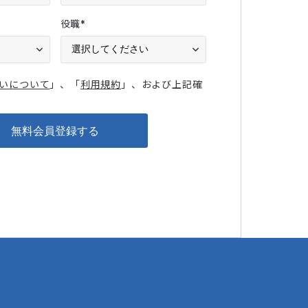
役職
*
いについて
」、「
利用規約
」、および上記確