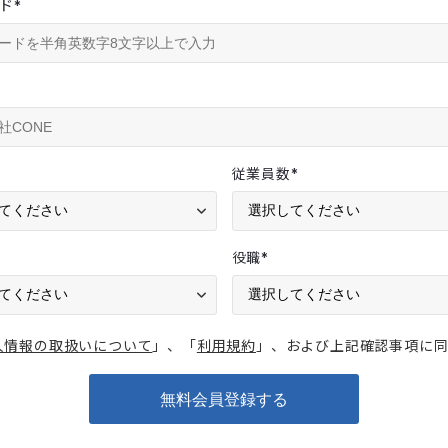
ド
*
従業員数
*
役職
*
人情報の取扱いについて
」、「
利用規約
」、および上記確認事項に