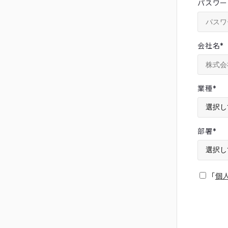
パスワー
会社名
*
業種
*
部署
*
「
個