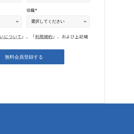
役職
*
いについて
」、「
利用規約
」、および上記確