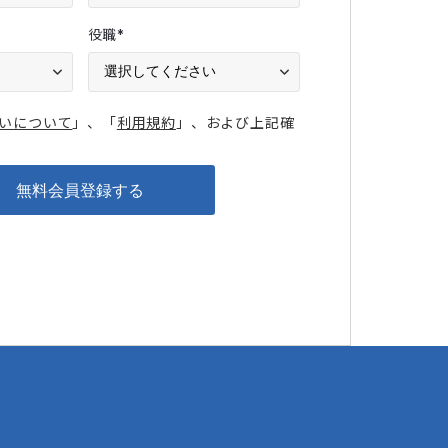
役職
*
いについて
」、「
利用規約
」、および上記確