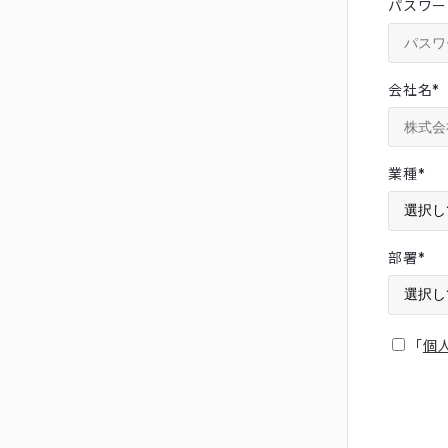
パスワー
会社名
*
業種
*
部署
*
「
個