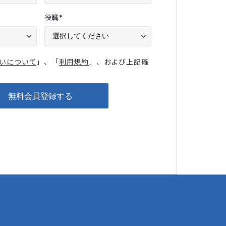
役職
*
いについて
」、「
利用規約
」、および上記確