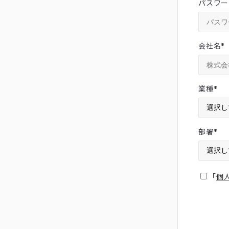
パスワー
会社名
*
業種
*
部署
*
「
個