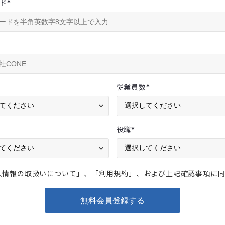
ド
*
従業員数
*
役職
*
人情報の取扱いについて
」、「
利用規約
」、および上記確認事項に